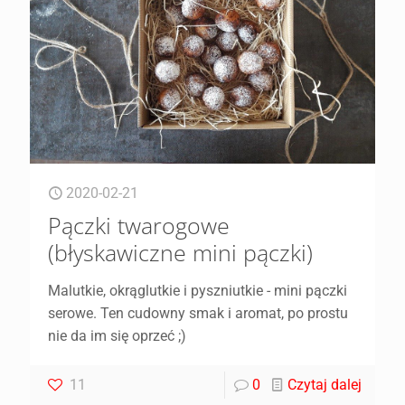
2020-02-21
Pączki twarogowe
(błyskawiczne mini pączki)
Malutkie, okrąglutkie i pyszniutkie - mini pączki
serowe. Ten cudowny smak i aromat, po prostu
nie da im się oprzeć ;)
11
0
Czytaj dalej