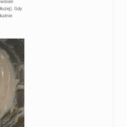
owinien
łużej). Gdy
ikatnie