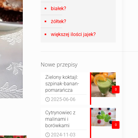
białek?
żółtek?
większej ilości jajek?
Nowe przepisy
Zielony koktajl:
szpinak-banan-
pomarańcza
0
2025-06-06
Cytrynowiec z
malinami i
borówkami
0
2024-11-03