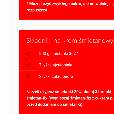
* Można użyć zwykłego cukru, ale on wolniej si
rozpuszcza.
Składniki na krem śmietanowy
800 g śmietanki 36%*
7 łyżek ajerkoniaku
2 łyżki cukru pudru
*
Jeżeli użyjesz śmietanki 30%, dodaj 3 torebki
śmietan-fix (wymieszaj śmietan-fix z cukrem 
przed dodaniem do śmietanki).