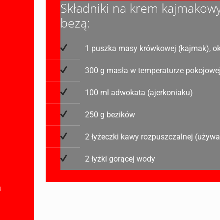
Składniki na krem kajmakowy
bezą:
1 puszka masy krówkowej (kajmak), ok
300 g masła w temperaturze pokojowe
100 ml adwokata (ajerkoniaku)
250 g bezików
2 łyżeczki kawy rozpuszczalnej (używa
2 łyżki gorącej wody
u