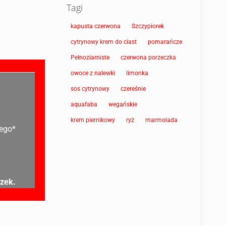
Tagi
kapusta czerwona
Szczypiorek
cytrynowy krem do ciast
pomarańcze
Pełnoziarniste
czerwona porzeczka
owoce z nalewki
limonka
sos cytrynowy
czereśnie
aquafaba
wegańskie
krem piernikowy
ryż
marmolada
wego*
szek.