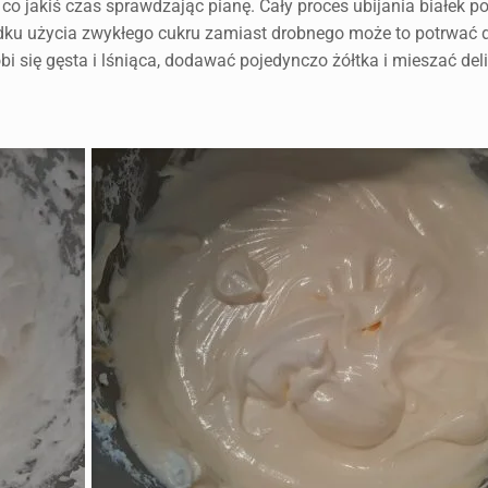
co jakiś czas sprawdzając pianę. Cały proces ubijania białek p
adku użycia zwykłego cukru zamiast drobnego może to potrwać d
obi się gęsta i lśniąca, dodawać pojedynczo żółtka i mieszać del