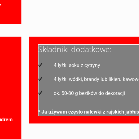
ę
:
Składniki dodatkowe:
4 łyżki soku z cytryny
4 łyżki wódki, brandy lub likieru kawo
ok. 50-80 g bezików do dekoracji
* Ja używam często nalewki z rajskich jabłu
pudrem