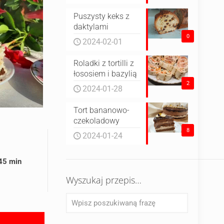
Puszysty keks z
daktylami
0
2024-02-01
Roladki z tortilli z
łososiem i bazylią
2
2024-01-28
Tort bananowo-
czekoladowy
8
2024-01-24
 45 min
Wyszukaj przepis…