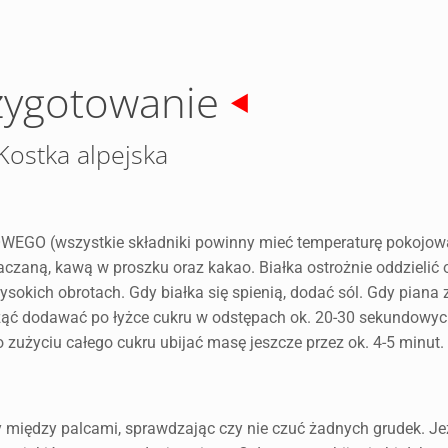
zygotowanie
Kostka alpejska
 (wszystkie składniki powinny mieć temperaturę pokojow
zaną, kawą w proszku oraz kakao. Białka ostrożnie oddzielić o
sokich obrotach. Gdy białka się spienią, dodać sól. Gdy piana 
acząć dodawać po łyżce cukru w odstępach ok. 20-30 sekundowyc
o zużyciu całego cukru ubijać masę jeszcze przez ok. 4-5 minut.
y między palcami, sprawdzając czy nie czuć żadnych grudek. Jeż