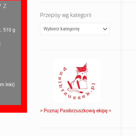
 z
Przepisy wg kategorii
. 510 g
j
m Inki)
> Poznaj Pasibrzuszkową ekipę <