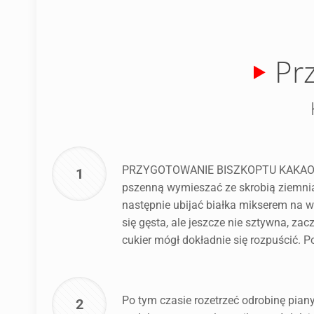
Pr
PRZYGOTOWANIE BISZKOPTU KAKAOWEGO
1
pszenną wymieszać ze skrobią ziemniac
następnie ubijać białka mikserem na wy
się gęsta, ale jeszcze nie sztywna, z
cukier mógł dokładnie się rozpuścić. P
Po tym czasie rozetrzeć odrobinę pian
2