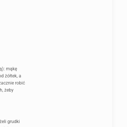
ą): mąkę
d żółtek, a
zacznie robić
h, żeby
eli grudki