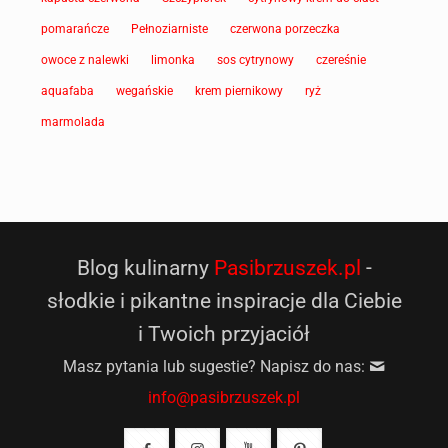
pomarańcze
Pełnoziarniste
czerwona porzeczka
owoce z nalewki
limonka
sos cytrynowy
czereśnie
aquafaba
wegańskie
krem piernikowy
ryż
marmolada
Blog kulinarny
Pasibrzuszek.pl
-
słodkie i pikantne inspiracje dla Ciebie
i Twoich przyjaciół
Masz pytania lub sugestie? Napisz do nas:
info@pasibrzuszek.pl