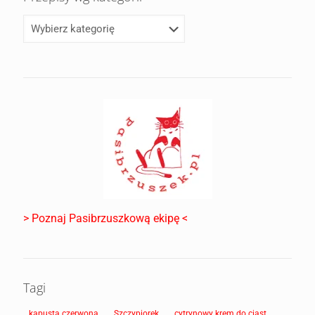
> Poznaj Pasibrzuszkową ekipę <
Tagi
kapusta czerwona
Szczypiorek
cytrynowy krem do ciast