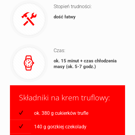
Stopień trudności:
dość łatwy
Czas:
ok. 15 minut + czas chłodzenia
masy (ok. 5-7 godz.)
Składniki na krem truflowy:
ok. 380 g cukierków trufle
140 g gorzkiej czekolady