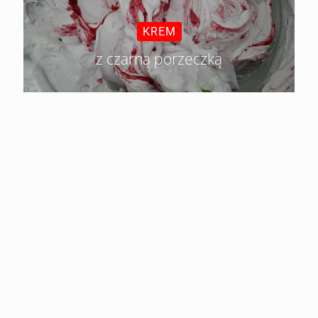
KREM
z czarną porzeczką