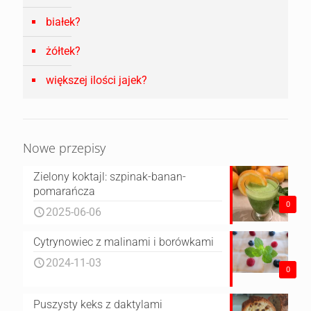
białek?
żółtek?
większej ilości jajek?
Nowe przepisy
Zielony koktajl: szpinak-banan-
pomarańcza
0
2025-06-06
Cytrynowiec z malinami i borówkami
2024-11-03
0
Puszysty keks z daktylami