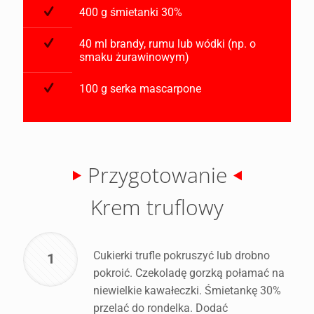
400 g śmietanki 30%
40 ml brandy, rumu lub wódki (np. o
smaku żurawinowym)
100 g serka mascarpone
Przygotowanie
Krem truflowy
Cukierki trufle pokruszyć lub drobno
1
pokroić. Czekoladę gorzką połamać na
niewielkie kawałeczki. Śmietankę 30%
przelać do rondelka. Dodać