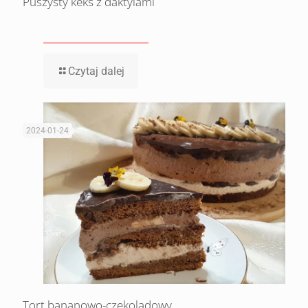
Puszysty keks z daktylami
Czytaj dalej
2024-01-24
Tort bananowo-czekoladowy