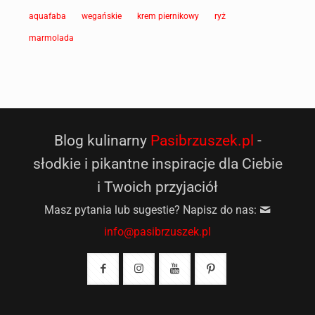
aquafaba
wegańskie
krem piernikowy
ryż
marmolada
Blog kulinarny
Pasibrzuszek.pl
-
słodkie i pikantne inspiracje dla Ciebie
i Twoich przyjaciół
Masz pytania lub sugestie? Napisz do nas:
info@pasibrzuszek.pl