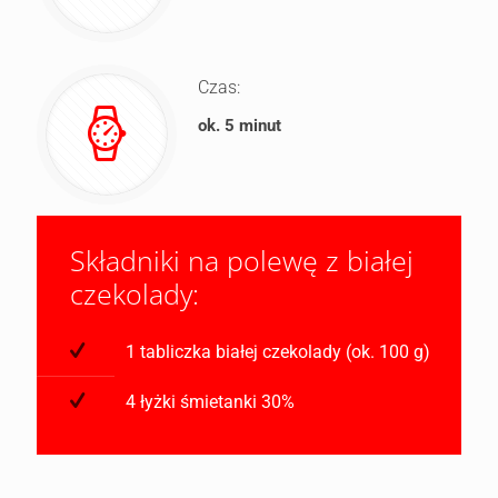
Czas:
ok. 5 minut
Składniki na polewę z białej
czekolady:
1 tabliczka białej czekolady (ok. 100 g)
4 łyżki śmietanki 30%