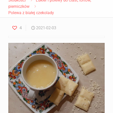
Słodkości
Lukier i polewy do ciast, tortów,
pierniczków
Polewa z białej czekolady
4
2021-02-03