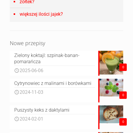
żółtek?
większej ilości jajek?
Nowe przepisy
Zielony koktajl: szpinak-banan-
pomarańcza
0
2025-06-06
Cytrynowiec z malinami i borówkami
2024-11-03
0
Puszysty keks z daktylami
2024-02-01
0