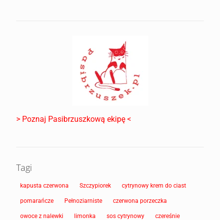
> Poznaj Pasibrzuszkową ekipę <
Tagi
kapusta czerwona
Szczypiorek
cytrynowy krem do ciast
pomarańcze
Pełnoziarniste
czerwona porzeczka
owoce z nalewki
limonka
sos cytrynowy
czereśnie