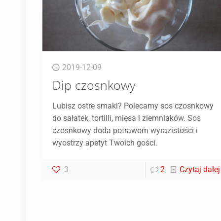
2019-12-09
Dip czosnkowy
Lubisz ostre smaki? Polecamy sos czosnkowy
do sałatek, tortilli, mięsa i ziemniaków. Sos
czosnkowy doda potrawom wyrazistości i
wyostrzy apetyt Twoich gości.
3
2
Czytaj dalej