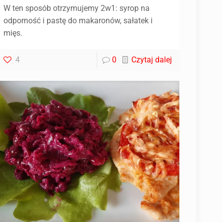
W ten sposób otrzymujemy 2w1: syrop na
odporność i pastę do makaronów, sałatek i
mięs.
4
0
Czytaj dalej