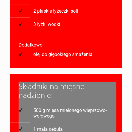
2 płaskie łyżeczki soli
3 łyżki wódki
Dodatkowo:
olej do głębokiego smażenia
Składniki na mięsne
nadzienie:
500 g mięsa mielonego wieprzowo-
wołowego
1 mała cebula