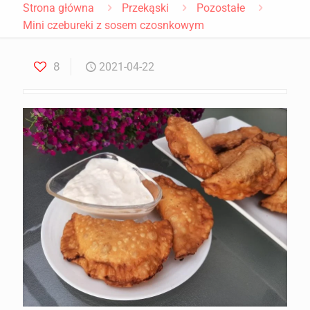
Strona główna
Przekąski
Pozostałe
Mini czebureki z sosem czosnkowym
8
2021-04-22