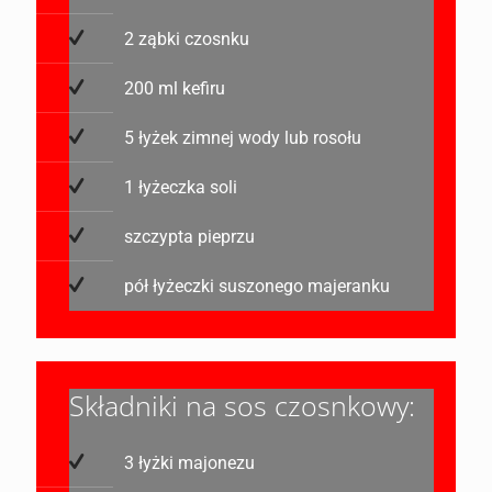
2 ząbki czosnku
200 ml kefiru
5 łyżek zimnej wody lub rosołu
1 łyżeczka soli
szczypta pieprzu
pół łyżeczki suszonego majeranku
Składniki na sos czosnkowy:
3 łyżki majonezu