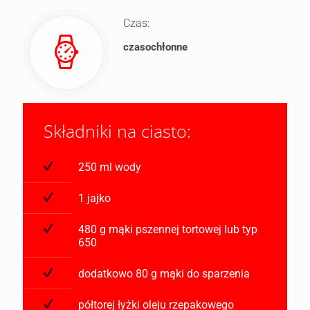
Czas:
czasochłonne
Składniki na ciasto:
250 ml wody
1 jajko
480 g mąki pszennej tortowej lub typ
650
dodatkowo 80 g mąki do sparzenia
półtorej łyżki oleju rzepakowego