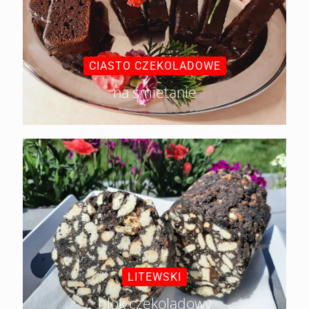
CIASTO CZEKOLADOWE
na śmietanie
LITEWSKI
blok czekoladowy