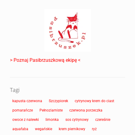
> Poznaj Pasibrzuszkową ekipę <
Tagi
kapusta czerwona
Szczypiorek
cytrynowy krem do ciast
pomarańcze
Pełnoziarniste
czerwona porzeczka
owoce z nalewki
limonka
sos cytrynowy
czereśnie
aquafaba
wegańskie
krem piernikowy
ryż