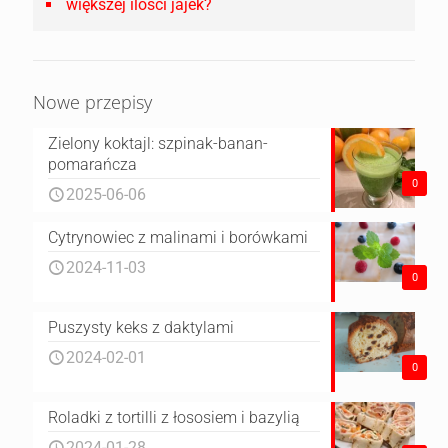
większej ilości jajek?
Nowe przepisy
Zielony koktajl: szpinak-banan-
pomarańcza
0
2025-06-06
Cytrynowiec z malinami i borówkami
2024-11-03
0
Puszysty keks z daktylami
2024-02-01
0
Roladki z tortilli z łososiem i bazylią
2024-01-28