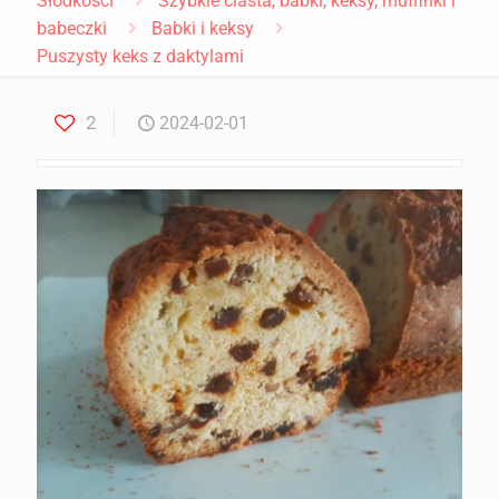
Słodkości
Szybkie ciasta, babki, keksy, muffinki i
babeczki
Babki i keksy
Puszysty keks z daktylami
2
2024-02-01