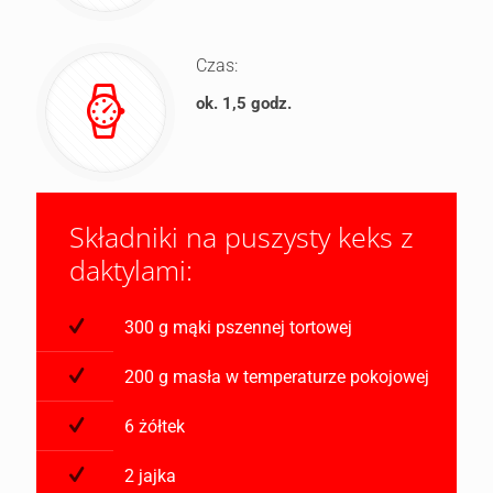
Czas:
ok. 1,5 godz.
Składniki na puszysty keks z
daktylami:
300 g mąki pszennej tortowej
200 g masła w temperaturze pokojowej
6 żółtek
2 jajka