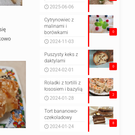
2025-06-06
Cytrynowiec z
malinami i
się
borówkami
0
tkowo
2024-11-03
Puszysty keks z
daktylami
0
2024-02-01
Roladki z tortilli z
łososiem i bazylią
2
2024-01-28
Tort bananowo-
czekoladowy
8
2024-01-24