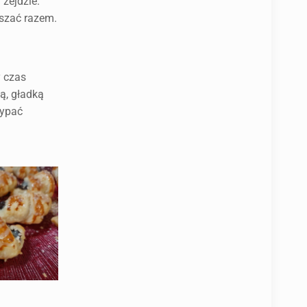
 zejdzie.
eszać razem.
 czas
ą, gładką
sypać