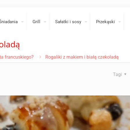
Śniadania
Grill
Sałatki i sosy
Przekąski
koladą
sta francuskiego?
Rogaliki z makiem i białą czekoladą
Tagi