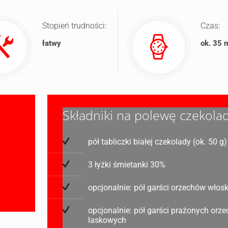
Stopień trudności:
Czas:
łatwy
ok. 35 
Składniki na polewę czekola
pół tabliczki białej czekolady (ok. 50 g)
3 łyżki śmietanki 30%
opcjonalnie: pół garści orzechów włos
opcjonalnie: pół garści prażonych orz
laskowych