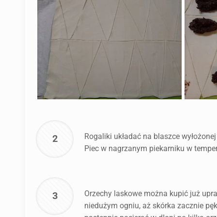
Rogaliki układać na blaszce wyłożone
2
Piec w nagrzanym piekarniku w temperat
Orzechy laskowe można kupić już upra
3
niedużym ogniu, aż skórka zacznie pęk