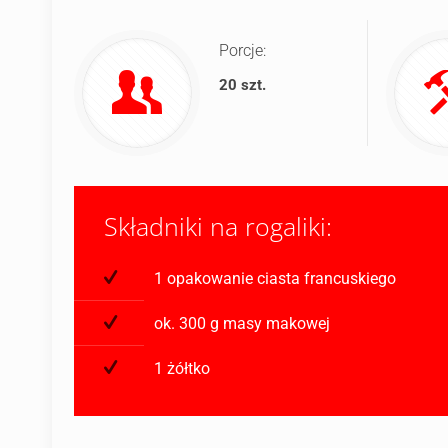
Porcje:
20 szt.
Składniki na rogaliki:
1 opakowanie ciasta francuskiego
ok. 300 g masy makowej
1 żółtko