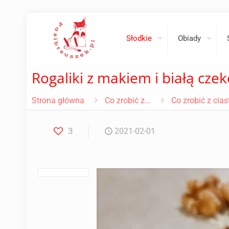
Słodkie
Obiady
Rogaliki z makiem i białą cze
Strona główna
Co zrobić z...
Co zrobić z cia
3
2021-02-01