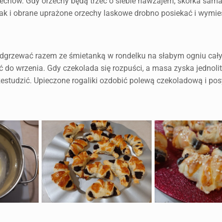
rzechów. Gdy orzechy będą trzeć o siebie nawzajem, skórka sama
jak i obrane uprażone orzechy laskowe drobno posiekać i wymi
dgrzewać razem ze śmietanką w rondelku na słabym ogniu cały
 do wrzenia. Gdy czekolada się rozpuści, a masa zyska jednolit
rzestudzić. Upieczone rogaliki ozdobić polewą czekoladową i po