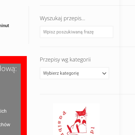
Wyszukaj przepis…
minut
Przepisy wg kategorii
dową:
kich
echów