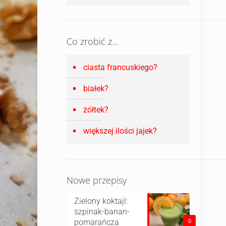
Co zrobić z…
ciasta francuskiego?
białek?
żółtek?
większej ilości jajek?
Nowe przepisy
Zielony koktajl:
szpinak-banan-
pomarańcza
0