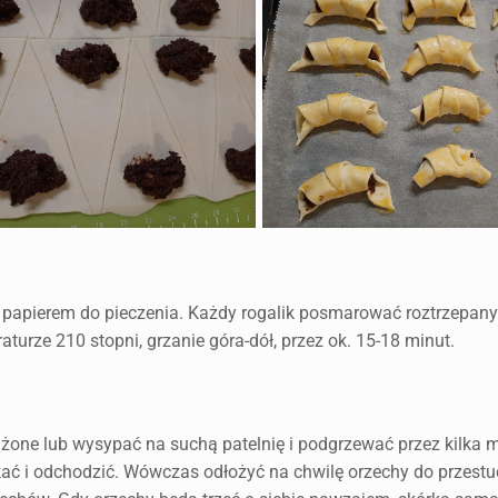
j papierem do pieczenia. Każdy rogalik posmarować roztrzepan
urze 210 stopni, grzanie góra-dół, przez ok. 15-18 minut.
żone lub wysypać na suchą patelnię i podgrzewać przez kilka m
ać i odchodzić. Wówczas odłożyć na chwilę orzechy do przestu