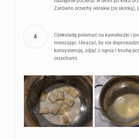
następnie pocierać w dłoni po kilka o
Zarówno orzechy włoskie (ze skórką), 
Czekoladę połamać na kawałeczki i po
4
mieszając. Uważać, by nie doprowadzić
konsystencję, zdjąć z ognia i trochę p
orzechami.