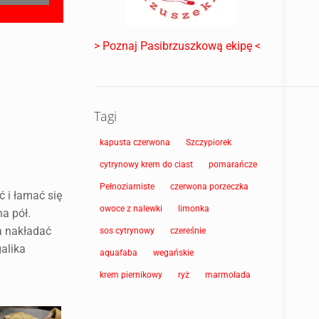
> Poznaj Pasibrzuszkową ekipę <
Tagi
kapusta czerwona
Szczypiorek
cytrynowy krem do ciast
pomarańcze
Pełnoziarniste
czerwona porzeczka
ć i łamać się
owoce z nalewki
limonka
na pół.
a nakładać
sos cytrynowy
czereśnie
galika
aquafaba
wegańskie
krem piernikowy
ryż
marmolada