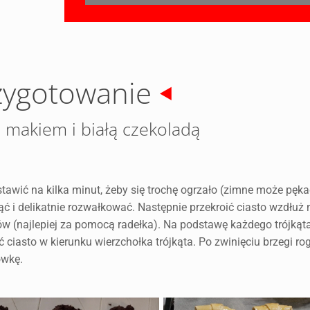
zygotowanie
z makiem i białą czekoladą
stawić na kilka minut, żeby się trochę ogrzało (zimne może pęka
ąć i delikatnie rozwałkować. Następnie przekroić ciasto wzdłuż 
ów (najlepiej za pomocą radełka). Na podstawę każdego trójkąt
ciasto w kierunku wierzchołka trójkąta. Po zwinięciu brzegi ro
ówkę.