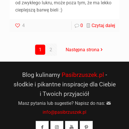
od zwykłego lukru, może poza tym, że ma lekko
cieplejszą barwę bieli :)
4
0
Czytaj dalej
1
2
Następna strona
Blog kulinarny
Pasibrzuszek.pl
-
słodkie i pikantne inspiracje dla Ciebie
i Twoich przyjaciół
Masz pytania lub sugestie? Napisz do nas:
info@pasibrzuszek.pl