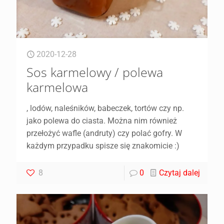
2020-12-28
Sos karmelowy / polewa
karmelowa
, lodów, naleśników, babeczek, tortów czy np.
jako polewa do ciasta. Można nim również
przełożyć wafle (andruty) czy polać gofry. W
każdym przypadku spisze się znakomicie :)
8
0
Czytaj dalej