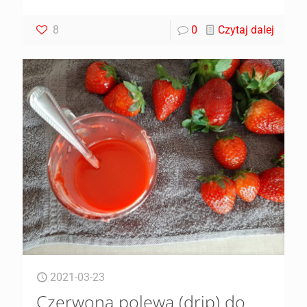
8
0
Czytaj dalej
2021-03-23
Czerwona polewa (drip) do