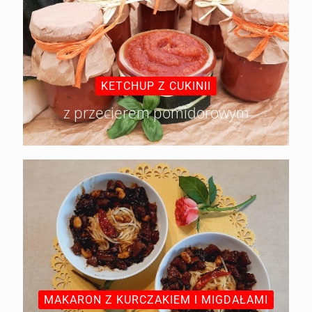
KETCHUP Z CUKINII
z przecierem pomidorowym
MAKARON Z KURCZAKIEM I MIGDAŁAMI