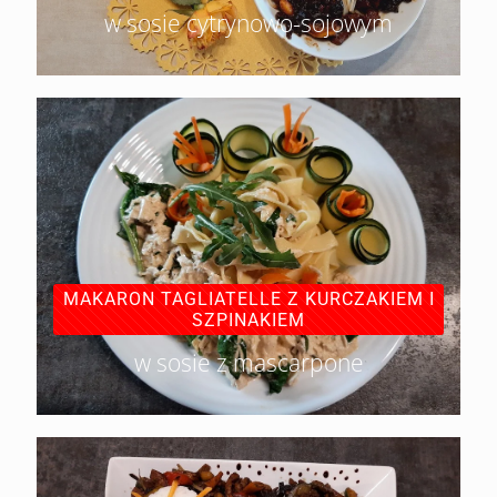
w sosie cytrynowo-sojowym
MAKARON TAGLIATELLE Z KURCZAKIEM I
SZPINAKIEM
w sosie z mascarpone