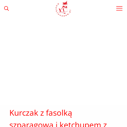
Kurczak z fasolką
szparagową i ketchupem z