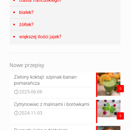
ciasta francuskiego?
białek?
żółtek?
większej ilości jajek?
Nowe przepisy
Zielony koktajl: szpinak-banan-
pomarańcza
0
2025-06-06
Cytrynowiec z malinami i borówkami
2024-11-03
0