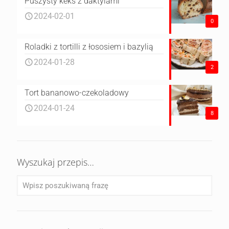
Puszysty keks z daktylami
2024-02-01
0
Roladki z tortilli z łososiem i bazylią
2024-01-28
2
Tort bananowo-czekoladowy
2024-01-24
8
Wyszukaj przepis…