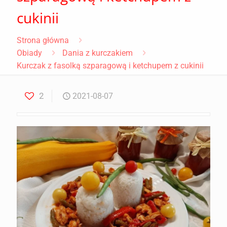
cukinii
Strona główna
Obiady
Dania z kurczakiem
Kurczak z fasolką szparagową i ketchupem z cukinii
2
2021-08-07