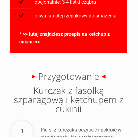
opcjonalnie: 3-4 listki cząbru
oliwa lub olej rzepakowy do smażenia
*
>> tutaj znajdziesz przepis na ketchup z
cukinii <<
Przygotowanie
Kurczak z fasolką
szparagową i ketchupem z
cukinii
Piersi z kurczaka oczyścić i pokroić w
1