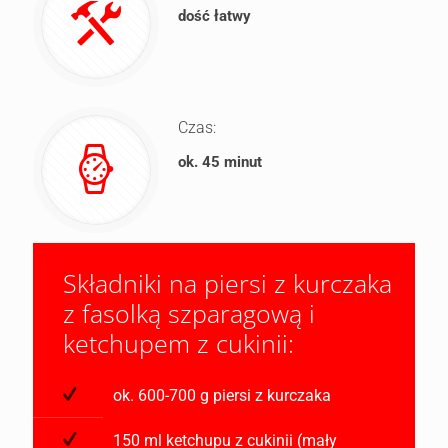
dość łatwy
Czas:
ok. 45 minut
Składniki na piersi z kurczaka
z fasolką szparagową i
ketchupem z cukinii:
ok. 600-700 g piersi z kurczaka
150 ml ketchupu z cukinii (mały