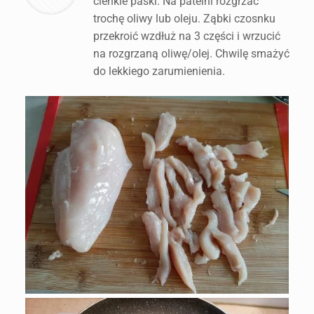
cienkie paski. Na patelni rozgrzać
trochę oliwy lub oleju. Ząbki czosnku
przekroić wzdłuż na 3 części i wrzucić
na rozgrzaną oliwę/olej. Chwilę smażyć
do lekkiego zarumienienia.