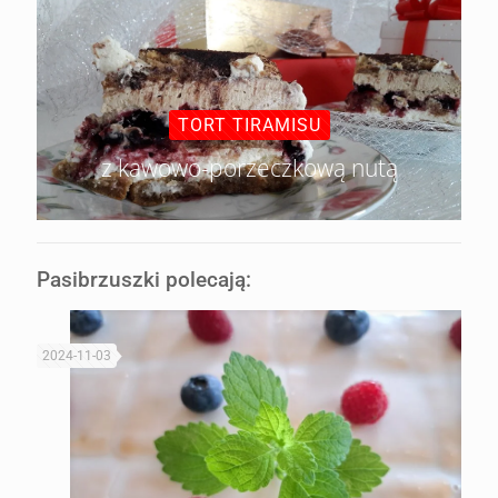
TORT TIRAMISU
z kawowo-porzeczkową nutą
Pasibrzuszki polecają:
2024-11-03