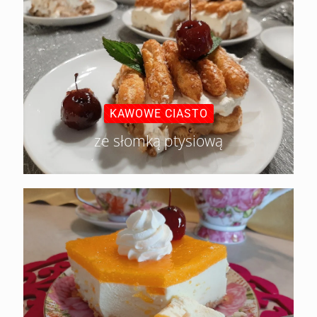
KAWOWE CIASTO
ze słomką ptysiową