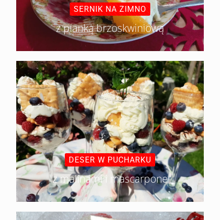
SERNIK NA ZIMNO
z pianką brzoskwiniową
DESER W PUCHARKU
z malinami i mascarpone