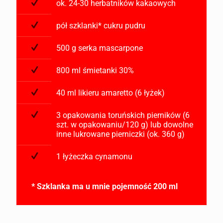
ok. 24-30 herbatników kakaowych
pół szklanki* cukru pudru
500 g serka mascarpone
800 ml śmietanki 30%
40 ml likieru amaretto (6 łyżek)
3 opakowania toruńskich pierników (6
szt. w opakowaniu/120 g) lub dowolne
inne lukrowane pierniczki (ok. 360 g)
1 łyżeczka cynamonu
* Szklanka ma u mnie pojemność 200 ml