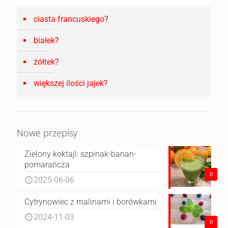
ciasta francuskiego?
białek?
żółtek?
większej ilości jajek?
Nowe przepisy
Zielony koktajl: szpinak-banan-
pomarańcza
0
2025-06-06
Cytrynowiec z malinami i borówkami
2024-11-03
0