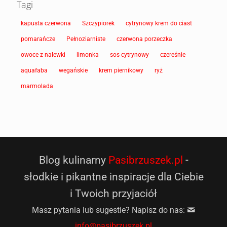
Tagi
kapusta czerwona
Szczypiorek
cytrynowy krem do ciast
pomarańcze
Pełnoziarniste
czerwona porzeczka
owoce z nalewki
limonka
sos cytrynowy
czereśnie
aquafaba
wegańskie
krem piernikowy
ryż
marmolada
Blog kulinarny
Pasibrzuszek.pl
-
słodkie i pikantne inspiracje dla Ciebie
i Twoich przyjaciół
Masz pytania lub sugestie? Napisz do nas:
info@pasibrzuszek.pl