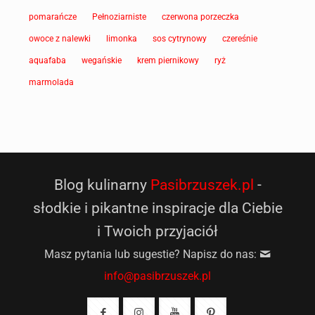
pomarańcze
Pełnoziarniste
czerwona porzeczka
owoce z nalewki
limonka
sos cytrynowy
czereśnie
aquafaba
wegańskie
krem piernikowy
ryż
marmolada
Blog kulinarny
Pasibrzuszek.pl
-
słodkie i pikantne inspiracje dla Ciebie
i Twoich przyjaciół
Masz pytania lub sugestie? Napisz do nas:
info@pasibrzuszek.pl