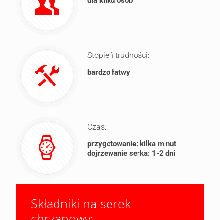
dla kilku osób
Stopień trudności:
bardzo łatwy
Czas:
przygotowanie: kilka minut
dojrzewanie serka: 1-2 dni
Składniki na serek
chrzanowy: