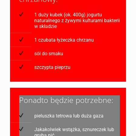
1 duży kubek (ok. 400g) jogurtu
naturalnego z żywymi kulturami bakterii
w składzie
1 czubata łyżeczka chrzanu
sól do smaku
szczypta pieprzu
Ponadto będzie potrzebne:
pieluszka tetrowa lub duża gaza
Jakakolwiek wstążka, sznureczek lub
gruba nić