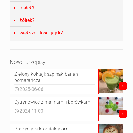
białek?
żółtek?
większej ilości jajek?
Nowe przepisy
Zielony koktajl: szpinak-banan-
pomarańcza
0
2025-06-06
Cytrynowiec z malinami i borówkami
2024-11-03
0
Puszysty keks z daktylami