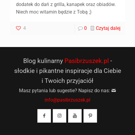
dodatek do dań z grilla, kanapek oraz obiadów.
Niech moc witamin będzie z Tobą ;)
4
0
Czytaj dalej
Blog kulinarny
Pasibrzuszek.pl
-
słodkie i pikantne inspiracje dla Ciebie
i Twoich przyjaciół
Masz pytania lub sugestie? Napisz do nas:
info@pasibrzuszek.pl