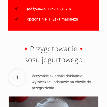
pół łyżeczki soku z cytryny
opcjonalnie: 1 łyżka majonezu
Przygotowanie
sosu jogurtowego
Wszystkie składniki dokładnie
1
wymieszać i odstawić na chwilę do
przegryzienia.