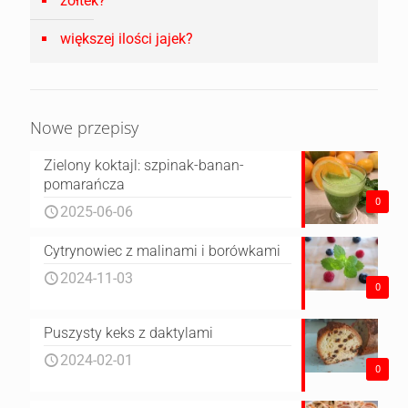
żółtek?
większej ilości jajek?
Nowe przepisy
Zielony koktajl: szpinak-banan-
pomarańcza
0
2025-06-06
Cytrynowiec z malinami i borówkami
2024-11-03
0
Puszysty keks z daktylami
2024-02-01
0