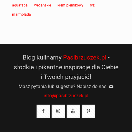
aquafaba
wegańskie
krem piernikowy
ryż
marmolada
Blog kulinarny
Pasibrzuszek.pl
-
słodkie i pikantne inspiracje dla Ciebie
i Twoich przyjaciół
Masz pytania lub sugestie? Napisz do nas:
info@pasibrzuszek.pl