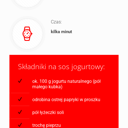
Czas:
kilka minut
Składniki na sos jogurtowy:
ok. 100 g jogurtu naturalnego (pół
małego kubka)
odrobina ostrej papryki w proszku
pół łyżeczki soli
trochę pieprzu