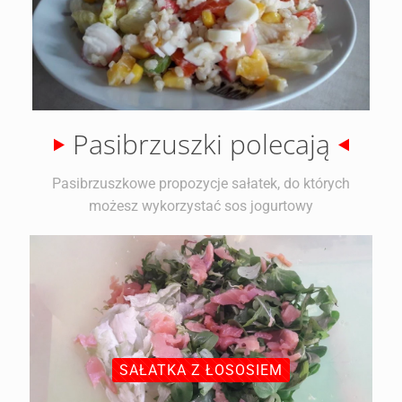
Pasibrzuszki polecają
Pasibrzuszkowe propozycje sałatek, do których
możesz wykorzystać sos jogurtowy
SAŁATKA Z ŁOSOSIEM