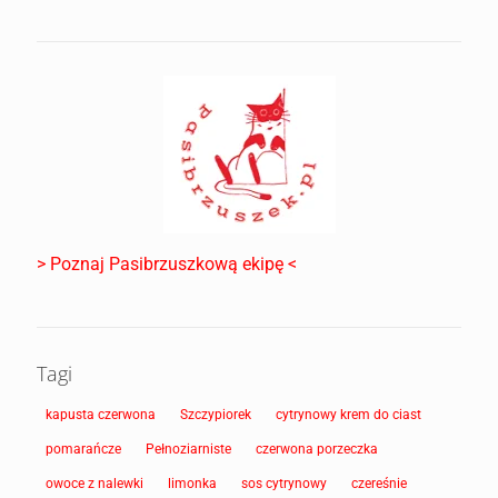
> Poznaj Pasibrzuszkową ekipę <
Tagi
kapusta czerwona
Szczypiorek
cytrynowy krem do ciast
pomarańcze
Pełnoziarniste
czerwona porzeczka
owoce z nalewki
limonka
sos cytrynowy
czereśnie