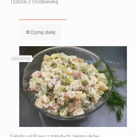
Tzatziki z rzodkiewką
Czytaj dalej
2022-07-02
Sałatka grillowa z młodych ziemniaków