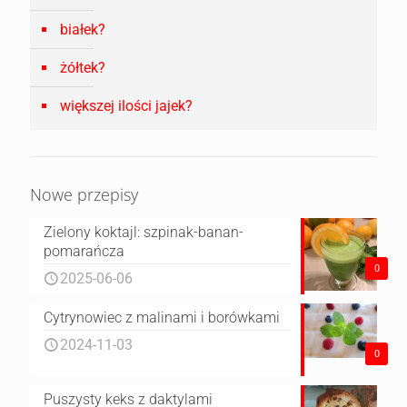
białek?
żółtek?
większej ilości jajek?
Nowe przepisy
Zielony koktajl: szpinak-banan-
pomarańcza
0
2025-06-06
Cytrynowiec z malinami i borówkami
2024-11-03
0
Puszysty keks z daktylami