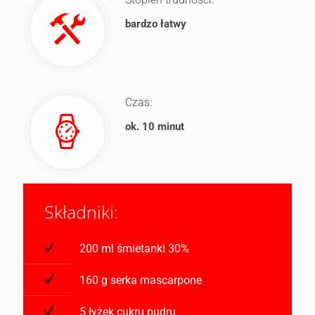
bardzo łatwy
Czas:
ok. 10 minut
Składniki:
200 ml śmietanki 30%
160 g serka mascarpone
5 łyżek cukru pudru