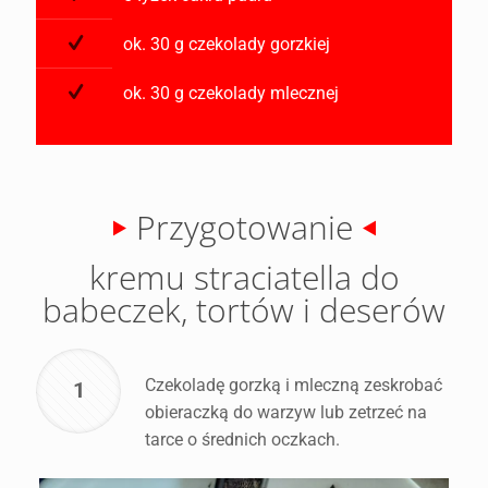
ok. 30 g czekolady gorzkiej
ok. 30 g czekolady mlecznej
Przygotowanie
kremu straciatella do
babeczek, tortów i deserów
Czekoladę gorzką i mleczną zeskrobać
1
obieraczką do warzyw lub zetrzeć na
tarce o średnich oczkach.