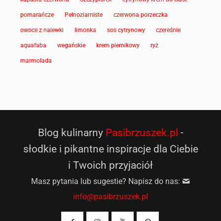
pomarańcze
Pełnoziarniste
czerwona porzeczka
owoce z nalewki
limonka
sos cytrynowy
czereśnie
aquafaba
wegańskie
krem piernikowy
ryż
marmolada
Blog kulinarny
Pasibrzuszek.pl
-
słodkie i pikantne inspiracje dla Ciebie
i Twoich przyjaciół
Masz pytania lub sugestie? Napisz do nas:
info@pasibrzuszek.pl