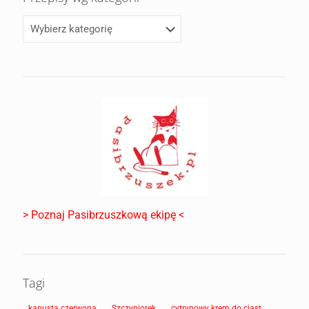
> Poznaj Pasibrzuszkową ekipę <
Tagi
kapusta czerwona
Szczypiorek
cytrynowy krem do ciast