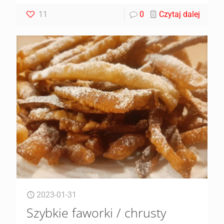
11
0
Czytaj dalej
2023-01-31
Szybkie faworki / chrusty