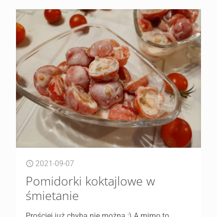
2021-09-07
Pomidorki koktajlowe w
śmietanie
Prościej już chyba nie można ;) A mimo to