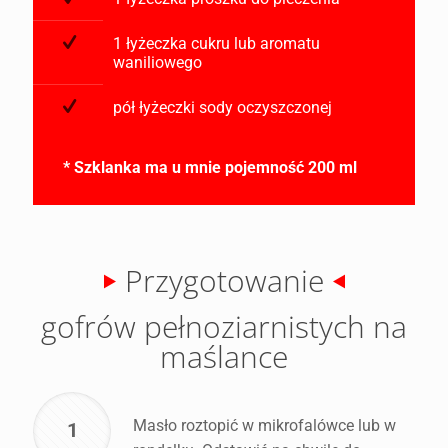
1 łyżeczka cukru lub aromatu
waniliowego
pół łyżeczki sody oczyszczonej
* Szklanka ma u mnie pojemność 200 ml
Przygotowanie
gofrów pełnoziarnistych na
maślance
Masło roztopić w mikrofalówce lub w
1