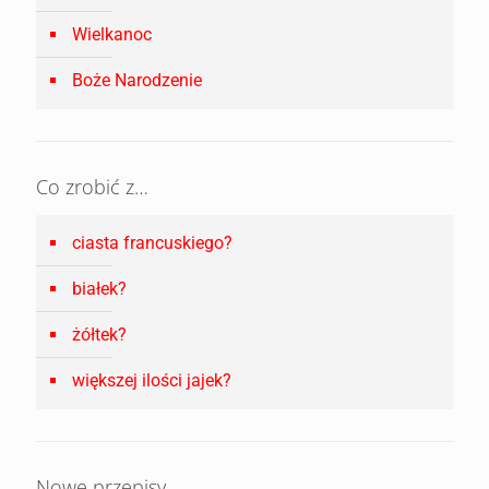
Wielkanoc
Boże Narodzenie
Co zrobić z…
ciasta francuskiego?
białek?
żółtek?
większej ilości jajek?
Nowe przepisy