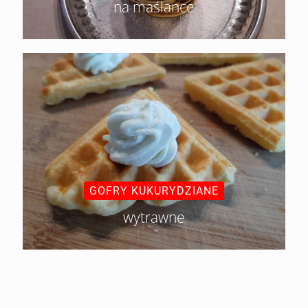
na maślance
GOFRY KUKURYDZIANE
wytrawne