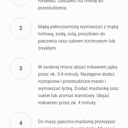
rondelku. Odstawić na chwilę do
przestudzenia.
Mąkę pełnoziarnistą wymieszać z mąką
2
tortową, sodą, solą, proszkiem do
pieczenia oraz cukrem trzcinowym lub
zwykłym.
W osobnej misce ubijać mikserem jajka
3
przez ok. 3-4 minuty. Następnie dodać
roztopione i przestudzone masło i
wymieszać łyżką. Dodać maślankę oraz
cukier lub aromat waniliowy. Ubijać
mikserem przez ok. 4 minuty.
Do masy jajeczno-maślanej przesypać
4