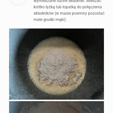
wymieszane suche składniki. Mieszać
krótko łyżką lub łopatką do połączenia
składników (w masie powinny pozostać
małe grudki mąki).