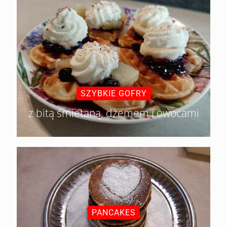
SZYBKIE GOFRY
z bitą śmietaną, dżemem i owocami
PANCAKES