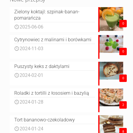
Zielony koktajl: szpinak-banan-
pomarańcza
0
2025-06-06
Cytrynowiec z malinami i borówkami
2024-11-03
0
Puszysty keks z daktylami
2024-02-01
0
Roladki z tortilli z łososiem i bazylią
2024-01-28
2
Tort bananowo-czekoladowy
2024-01-24
8