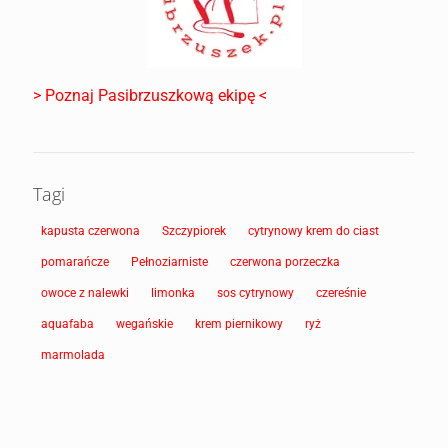
> Poznaj Pasibrzuszkową ekipę <
Tagi
kapusta czerwona
Szczypiorek
cytrynowy krem do ciast
pomarańcze
Pełnoziarniste
czerwona porzeczka
owoce z nalewki
limonka
sos cytrynowy
czereśnie
aquafaba
wegańskie
krem piernikowy
ryż
marmolada