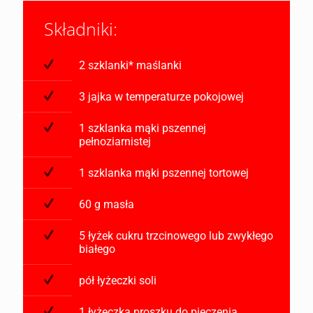
Składniki:
2 szklanki* maślanki
3 jajka w temperaturze pokojowej
1 szklanka mąki pszennej
pełnoziarnistej
1 szklanka mąki pszennej tortowej
60 g masła
5 łyżek cukru trzcinowego lub zwykłego
białego
pół łyżeczki soli
1 łyżeczka proszku do pieczenia