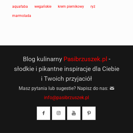
aquafaba
wegańskie
krem piernikowy
ryż
marmolada
Blog kulinarny
Pasibrzuszek.pl
-
słodkie i pikantne inspiracje dla Ciebie
i Twoich przyjaciół
Masz pytania lub sugestie? Napisz do nas:
info@pasibrzuszek.pl