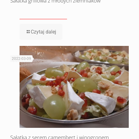
Sałatka grillowa z młodych ziemniaków
Czytaj dalej
2022-03-09
Sałatka z serem camembert i winogronem