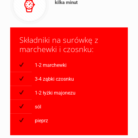
kilka minut
Składniki na surówkę z
marchewki i czosnku:
1-2 marchewki
3-4 ząbki czosnku
1-2 łyżki majonezu
sól
pieprz