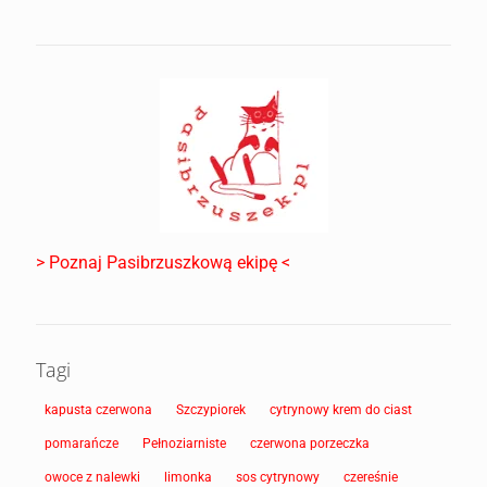
> Poznaj Pasibrzuszkową ekipę <
Tagi
kapusta czerwona
Szczypiorek
cytrynowy krem do ciast
pomarańcze
Pełnoziarniste
czerwona porzeczka
owoce z nalewki
limonka
sos cytrynowy
czereśnie