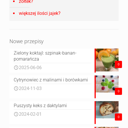
żółtek?
większej ilości jajek?
Nowe przepisy
Zielony koktajl: szpinak-banan-
pomarańcza
0
2025-06-06
Cytrynowiec z malinami i borówkami
2024-11-03
0
Puszysty keks z daktylami
2024-02-01
0