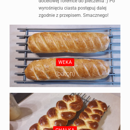
docelowej foremce do pieczenia :) Po
wyrośnięciu ciasta postępuj dalej
zgodnie z przepisem. Smacznego!
WEKA
(baton)