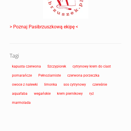
> Poznaj Pasibrzuszkową ekipę <
Tagi
kapusta czerwona
Szczypiorek
cytrynowy krem do ciast
pomarańcze
Pełnoziarniste
czerwona porzeczka
owoce z nalewki
limonka
sos cytrynowy
czereśnie
aquafaba
wegańskie
krem piernikowy
ryż
marmolada