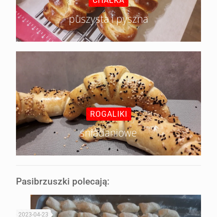
CHAŁKA
puszysta i pyszna
ROGALIKI
śniadaniowe
Pasibrzuszki polecają:
2023-04-23