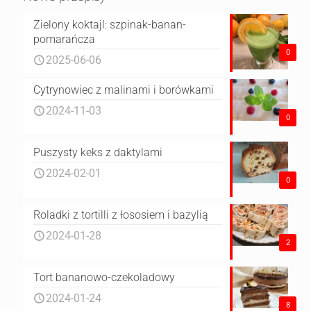
Zielony koktajl: szpinak-banan-
pomarańcza
0
2025-06-06
Cytrynowiec z malinami i borówkami
2024-11-03
0
Puszysty keks z daktylami
2024-02-01
0
Roladki z tortilli z łososiem i bazylią
2024-01-28
2
Tort bananowo-czekoladowy
2024-01-24
8