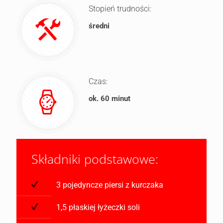
Stopień trudności:
średni
Czas:
ok. 60 minut
Składniki podstawowe:
3 pojedyncze piersi z kurczaka
1,5 płaskiej łyżeczki soli