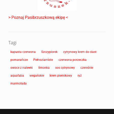
> Poznaj Pasibrzuszkową ekipę <
Tagi
kapusta czerwona
Szczypiorek
cytrynowy krem do ciast
pomarańcze
Pełnoziarniste
czerwona porzeczka
owoce z nalewki
limonka
sos cytrynowy
czereśnie
aquafaba
wegańskie
krem piernikowy
ryż
marmolada