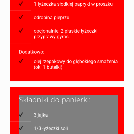
1 łyżeczka słodkiej papryki w proszku
odrobina pieprzu
opcjonalnie: 2 płaskie łyżeczki
przyprawy gyros
Dodatkowo:
olej rzepakowy do głębokiego smażenia
(ok. 1 butelki)
Składniki do panierki:
3 jajka
1/3 łyżeczki soli