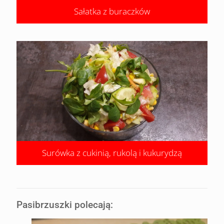
Sałatka z buraczków
Surówka z cukinią, rukolą i kukurydzą
Pasibrzuszki polecają: