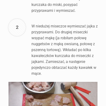
kurczaka do miski, posypać
przyprawami i wymieszać.
W niedużej miseczce wymieszać jajka z
2
przyprawami. Do drugiej miseczki
wsypać mąkę (ja robiłam połowę
nuggetsów z mąką owsianą, połowę z
pszenną tortową). Wkładać po kilka
kawałeczków kurczaka do miseczki z
jajkami. Zamieszać, a następnie
pojedynczo obtaczać każdy kawałek w
mące.