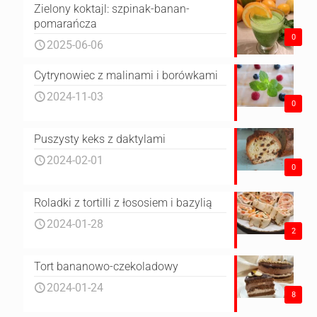
Zielony koktajl: szpinak-banan-
pomarańcza
0
2025-06-06
Cytrynowiec z malinami i borówkami
2024-11-03
0
Puszysty keks z daktylami
2024-02-01
0
Roladki z tortilli z łososiem i bazylią
2024-01-28
2
Tort bananowo-czekoladowy
2024-01-24
8