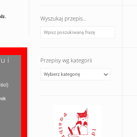
odz.
Wyszukaj przepis…
u i
Przepisy wg kategorii
iści)
wek