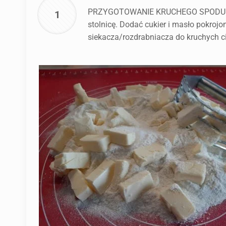
PRZYGOTOWANIE KRUCHEGO SPODU: mąkę
1
stolnicę. Dodać cukier i masło pokroj
siekacza/rozdrabniacza do kruchych ci