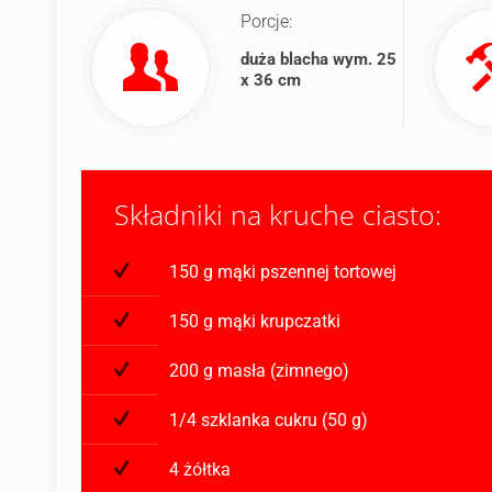
Porcje:
duża blacha wym. 25
x 36 cm
Składniki na kruche ciasto:
150 g mąki pszennej tortowej
150 g mąki krupczatki
200 g masła (zimnego)
1/4 szklanka cukru (50 g)
4 żółtka