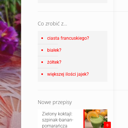
Co zrobić z…
ciasta francuskiego?
białek?
żółtek?
większej ilości jajek?
Nowe przepisy
Zielony koktajl:
szpinak-banan-
pomarańcza
0