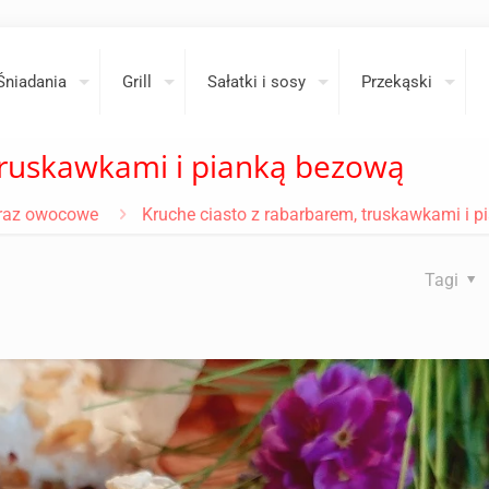
Śniadania
Grill
Sałatki i sosy
Przekąski
truskawkami i pianką bezową
oraz owocowe
Kruche ciasto z rabarbarem, truskawkami i 
Tagi