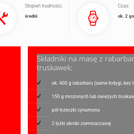
Stopień trudności:
Czas:
średni
ok. 2 g
Składniki na masę z rabarbar
truskawek:
ok. 400 g rabarbaru (same łodygi, bez l
150 g mrożonych lub świeżych truska
pół łyżeczki cynamonu
2 łyżki skrobi ziemniaczanej