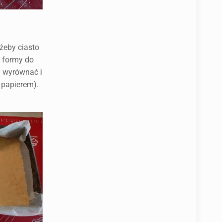
żeby ciasto
i formy do
i wyrównać i
 papierem).