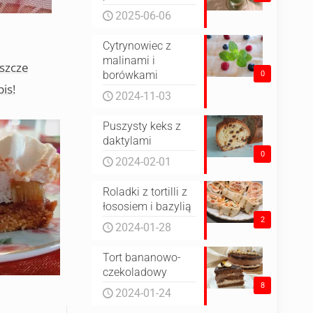
2025-06-06
Cytrynowiec z
malinami i
eszcze
borówkami
0
is!
2024-11-03
Puszysty keks z
daktylami
0
2024-02-01
Roladki z tortilli z
łososiem i bazylią
2
2024-01-28
Tort bananowo-
czekoladowy
8
2024-01-24