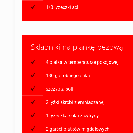
1/3 łyżeczki soli
Składniki na piankę bezową:
4 białka w temperaturze pokojowej
180 g drobnego cukru
szczypta soli
2 łyżki skrobi ziemniaczanej
1 łyżeczka soku z cytryny
2 garści płatków migdałowych