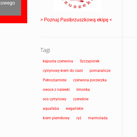
wkowego
> Poznaj Pasibrzuszkową ekipę <
Tagi
kapusta czerwona
Szczypiorek
cytrynowy krem do ciast
pomarańcze
Pełnoziarniste
czerwona porzeczka
owoce z nalewki
limonka
sos cytrynowy
czereśnie
aquafaba
wegańskie
krem piernikowy
ryż
marmolada