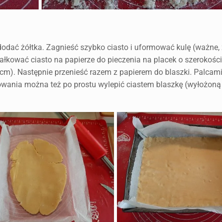
dodać żółtka. Zagnieść szybko ciasto i uformować kulę (ważne, 
wałkować ciasto na papierze do pieczenia na placek o szerokośc
cm). Następnie przenieść razem z papierem do blaszki. Palcam
kowania można też po prostu wylepić ciastem blaszkę (wyłożoną