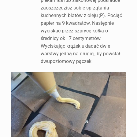
piekarnika lub silikonowej podkładce
zaoszczędzisz sobie sprzątania
kuchennych blatów z oleju ;P). Pociąć
papier na 9 kwadratów. Następnie
wyciskać przez szprycę kółka o
średnicy ok . 7 centymetrów.
Wyciskając krążek układać dwie
warstwy jedną na drugiej, by powstał
dwupoziomowy pączek.