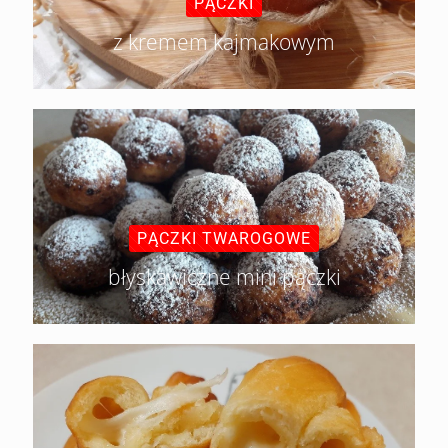
PĄCZKI
z kremem kajmakowym
PĄCZKI TWAROGOWE
błyskawiczne mini pączki