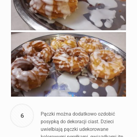
Pączki można dodatkowo ozdobić
6
posypką do dekoracji ciast. Dzieci
uwielbiają pączki udekorowane
kolorowymi perełkami, gwiazdkami itp.