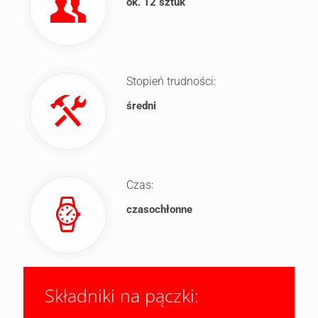
ok. 12 sztuk
Stopień trudności:
średni
Czas:
czasochłonne
Składniki na pączki: