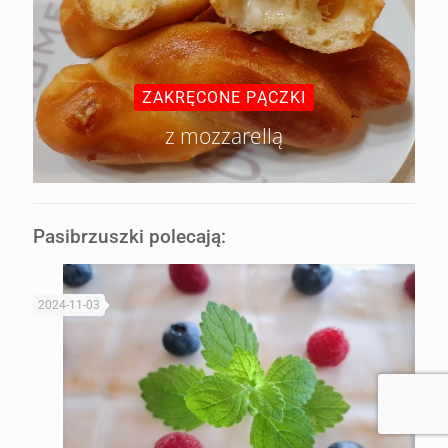
ZAKRĘCONE PĄCZKI
z mozzarellą
Pasibrzuszki polecają:
2024-11-03