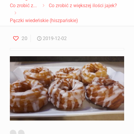
Co zrobić z...
Co zrobić z większej ilości jajek?
Pączki wiedeńskie (hiszpańskie)
20
2019-12-02