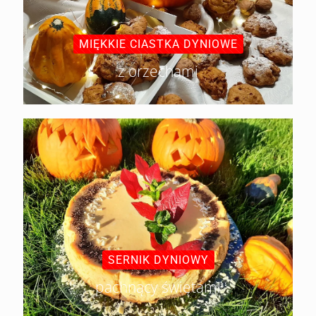
MIĘKKIE CIASTKA DYNIOWE
z orzechami
SERNIK DYNIOWY
pachnący świętami