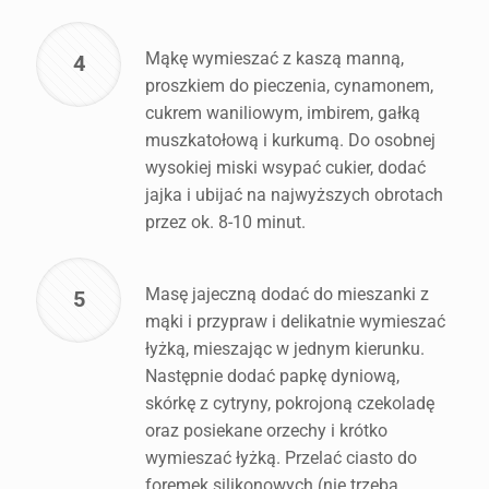
Mąkę wymieszać z kaszą manną,
4
proszkiem do pieczenia, cynamonem,
cukrem waniliowym, imbirem, gałką
muszkatołową i kurkumą. Do osobnej
wysokiej miski wsypać cukier, dodać
jajka i ubijać na najwyższych obrotach
przez ok. 8-10 minut.
Masę jajeczną dodać do mieszanki z
5
mąki i przypraw i delikatnie wymieszać
łyżką, mieszając w jednym kierunku.
Następnie dodać papkę dyniową,
skórkę z cytryny, pokrojoną czekoladę
oraz posiekane orzechy i krótko
wymieszać łyżką. Przelać ciasto do
foremek silikonowych (nie trzeba