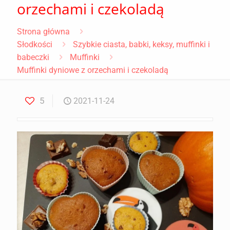
orzechami i czekoladą
Strona główna
Słodkości
Szybkie ciasta, babki, keksy, muffinki i
babeczki
Muffinki
Muffinki dyniowe z orzechami i czekoladą
5
2021-11-24