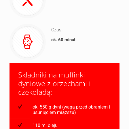
Czas:
ok. 60 minut
Składniki na muffinki
dyniowe z orzechami i
czekoladą:
ok. 550 g dyni (waga przed obraniem i
usunięciem miąższu)
110 ml oleju