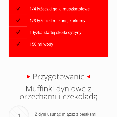
1/4 łyżeczki gałki muszkatołowej
1/3 łyżeczki mielonej kurkumy
1 łyżka startej skórki cytryny
150 ml wody
Przygotowanie
Muffinki dyniowe z
orzechami i czekoladą
Z dyni usunąć miąższ z pestkami.
1