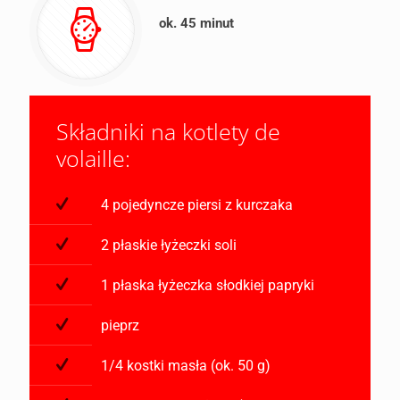
ok. 45 minut
Składniki na kotlety de
volaille:
4 pojedyncze piersi z kurczaka
2 płaskie łyżeczki soli
1 płaska łyżeczka słodkiej papryki
pieprz
1/4 kostki masła (ok. 50 g)