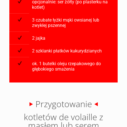
opcjonalnie: ser żółty (po plasterku na
kotlet)
3 czubate łyżki mąki owsianej lub
zwykłej pszennej
2 jajka
2 szklanki płatków kukurydzianych
ok. 1 butelki oleju rzepakowego do
głębokiego smażenia
Przygotowanie
kotletów de volaille z
masłem lub serem