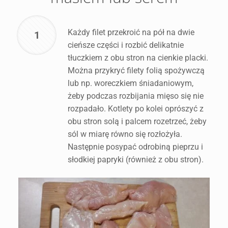
Każdy filet przekroić na pół na dwie
1
cieńsze części i rozbić delikatnie
tłuczkiem z obu stron na cienkie placki.
Można przykryć filety folią spożywczą
lub np. woreczkiem śniadaniowym,
żeby podczas rozbijania mięso się nie
rozpadało. Kotlety po kolei oprószyć z
obu stron solą i palcem rozetrzeć, żeby
sól w miarę równo się rozłożyła.
Następnie posypać odrobiną pieprzu i
słodkiej papryki (również z obu stron).