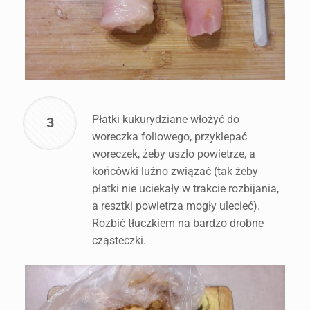
Płatki kukurydziane włożyć do
3
woreczka foliowego, przyklepać
woreczek, żeby uszło powietrze, a
końcówki luźno związać (tak żeby
płatki nie uciekały w trakcie rozbijania,
a resztki powietrza mogły ulecieć).
Rozbić tłuczkiem na bardzo drobne
cząsteczki.