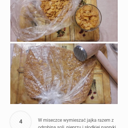
W miseczce wymieszać jajka razem z
4
odrobiną soli, pieprzu i słodkiej papryki.