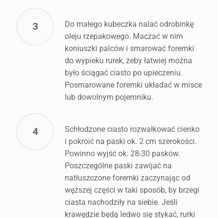
Do małego kubeczka nalać odrobinkę
3
oleju rzepakowego. Maczać w nim
koniuszki palców i smarować foremki
do wypieku rurek, żeby łatwiej można
było ściągać ciasto po upieczeniu.
Posmarowane foremki układać w misce
lub dowolnym pojemniku.
Schłodzone ciasto rozwałkować cienko
4
i pokroić na paski ok. 2 cm szerokości.
Powinno wyjść ok. 28-30 pasków.
Poszczególne paski zawijać na
natłuszczone foremki zaczynając od
węższej części w taki sposób, by brzegi
ciasta nachodziły na siebie. Jeśli
krawędzie będą ledwo się stykać, rurki