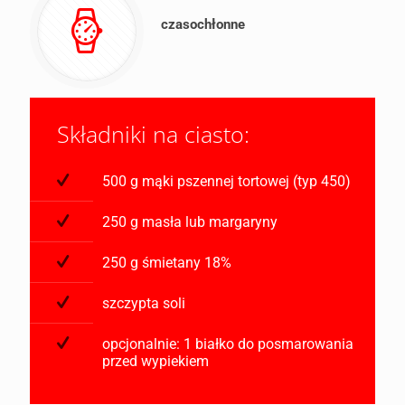
czasochłonne
Składniki na ciasto:
500 g mąki pszennej tortowej (typ 450)
250 g masła lub margaryny
250 g śmietany 18%
szczypta soli
opcjonalnie: 1 białko do posmarowania
przed wypiekiem