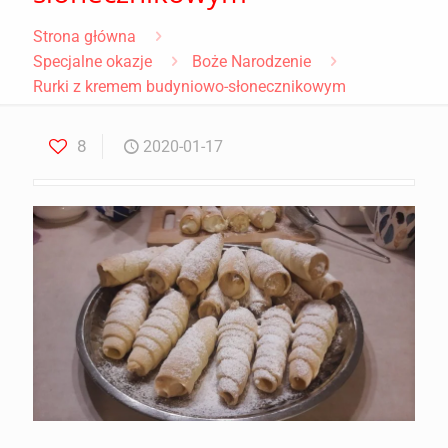
Strona główna
Specjalne okazje
Boże Narodzenie
Rurki z kremem budyniowo-słonecznikowym
8
2020-01-17