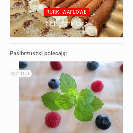
RURKI WAFLOWE
z bitą śmietaną
Pasibrzuszki polecają:
2024-11-03