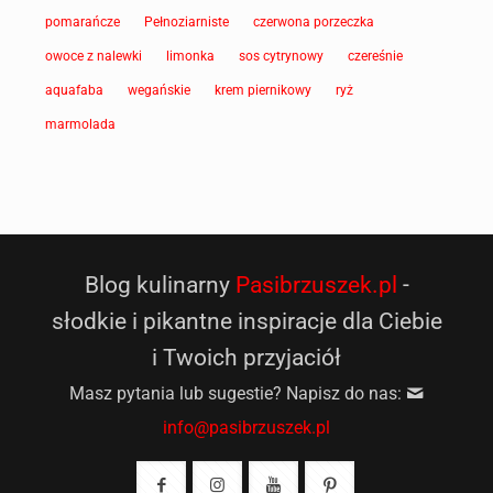
pomarańcze
Pełnoziarniste
czerwona porzeczka
owoce z nalewki
limonka
sos cytrynowy
czereśnie
aquafaba
wegańskie
krem piernikowy
ryż
marmolada
Blog kulinarny
Pasibrzuszek.pl
-
słodkie i pikantne inspiracje dla Ciebie
i Twoich przyjaciół
Masz pytania lub sugestie? Napisz do nas:
info@pasibrzuszek.pl