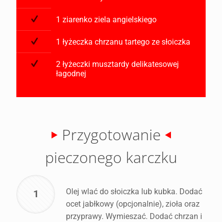
1 ziarenko ziela angielskiego
1 łyżeczka chrzanu tartego ze słoiczka
2 łyżeczki musztardy delikatesowej
łagodnej
Przygotowanie
pieczonego karczku
Olej wlać do słoiczka lub kubka. Dodać
1
ocet jabłkowy (opcjonalnie), zioła oraz
przyprawy. Wymieszać. Dodać chrzan i