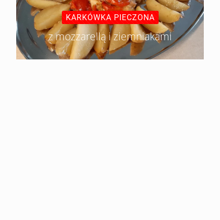
KARKÓWKA PIECZONA
z mozzarellą i ziemniakami