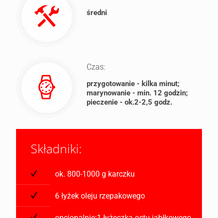
średni
Czas:
przygotowanie - kilka minut;
marynowanie - min. 12 godzin;
pieczenie - ok.2-2,5 godz.
Składniki:
ok. 800-1000 g karczku
6 łyżek oleju rzepakowego
opcjonalnie:1 łyżeczka octu jabłkowego