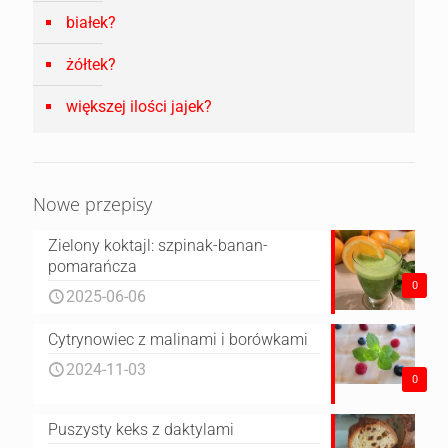
białek?
żółtek?
większej ilości jajek?
Nowe przepisy
Zielony koktajl: szpinak-banan-
pomarańcza
0
2025-06-06
Cytrynowiec z malinami i borówkami
2024-11-03
0
Puszysty keks z daktylami