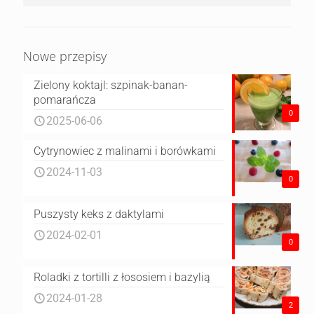
Nowe przepisy
Zielony koktajl: szpinak-banan-
pomarańcza
0
2025-06-06
Cytrynowiec z malinami i borówkami
2024-11-03
0
Puszysty keks z daktylami
2024-02-01
0
Roladki z tortilli z łososiem i bazylią
2024-01-28
2