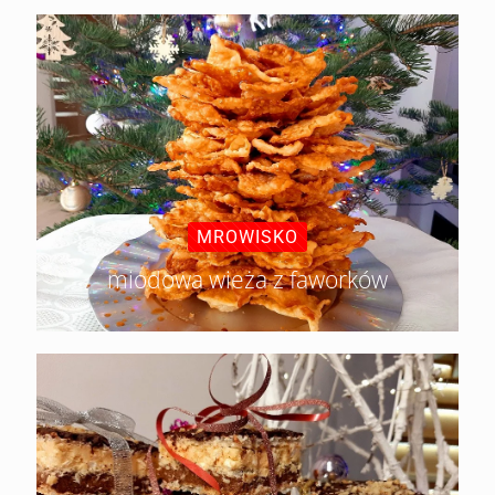
MROWISKO
miodowa wieża z faworków