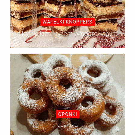
WAFELKI KNOPPERS
z karmelem i ryżem preparowanym
OPONKI
serowe