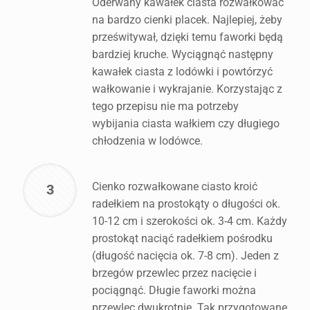
Oderwany kawałek ciasta rozwałkować
na bardzo cienki placek. Najlepiej, żeby
prześwitywał, dzięki temu faworki będą
bardziej kruche. Wyciągnąć następny
kawałek ciasta z lodówki i powtórzyć
wałkowanie i wykrajanie. Korzystając z
tego przepisu nie ma potrzeby
wybijania ciasta wałkiem czy długiego
chłodzenia w lodówce.
Cienko rozwałkowane ciasto kroić
3
radełkiem na prostokąty o długości ok.
10-12 cm i szerokości ok. 3-4 cm. Każdy
prostokąt naciąć radełkiem pośrodku
(długość nacięcia ok. 7-8 cm). Jeden z
brzegów przewlec przez nacięcie i
pociągnąć. Długie faworki można
przewlec dwukrotnie. Tak przygotowane