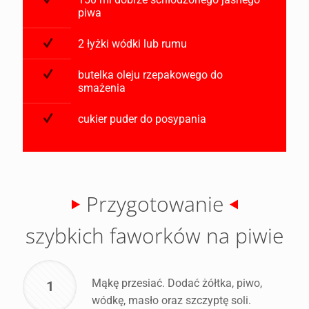
piwa
2 łyżki wódki lub rumu
butelka oleju rzepakowego do
smażenia
cukier puder do posypania
Przygotowanie
szybkich faworków na piwie
Mąkę przesiać. Dodać żółtka, piwo,
1
wódkę, masło oraz szczyptę soli.