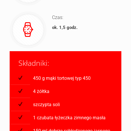
Czas:
ok. 1,5 godz.
Składniki:
450 g mąki tortowej typ 450
4 żółtka
szczypta soli
1 czubata łyżeczka zimnego masła
150 ml dobrze schłodzonego jasnego