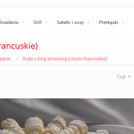
Śniadania
Grill
Sałatki i sosy
Przekąski
francuskie)
zenie
Rurki z bitą śmietaną (ciasto francuskie)
Tagi