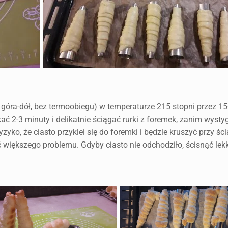
 góra-dół, bez termoobiegu) w temperaturze 215 stopni przez 15
kać 2-3 minuty i delikatnie ściągać rurki z foremek, zanim wysty
zyko, że ciasto przyklei się do foremki i będzie kruszyć przy śc
ać większego problemu. Gdyby ciasto nie odchodziło, ścisnąć lek