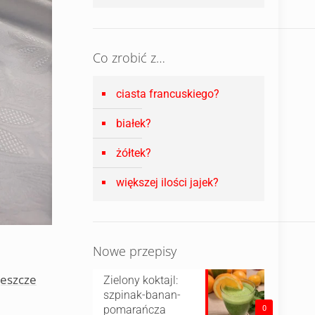
Co zrobić z…
ciasta francuskiego?
białek?
żółtek?
większej ilości jajek?
Nowe przepisy
 jeszcze
Zielony koktajl:
szpinak-banan-
pomarańcza
0