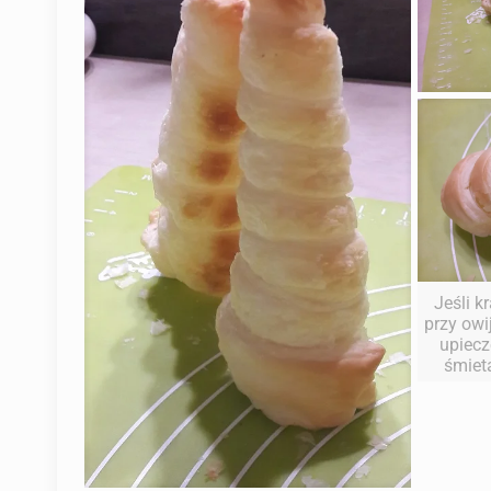
Jeśli k
przy owi
upiecz
śmiet