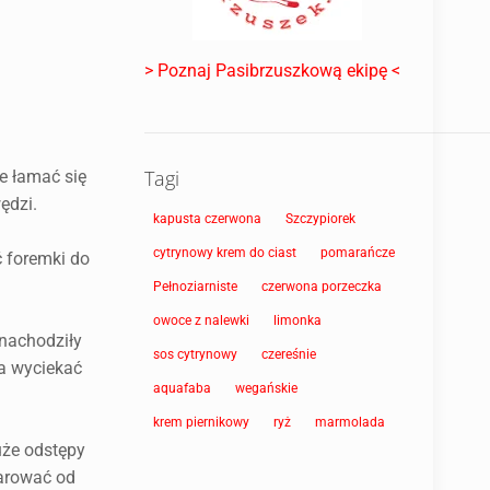
> Poznaj Pasibrzuszkową ekipę <
Tagi
że łamać się
ędzi.
kapusta czerwona
Szczypiorek
cytrynowy krem do ciast
pomarańcze
 foremki do
Pełnoziarniste
czerwona porzeczka
owoce z nalewki
limonka
 nachodziły
sos cytrynowy
czereśnie
na wyciekać
aquafaba
wegańskie
krem piernikowy
ryż
marmolada
uże odstępy
marować od