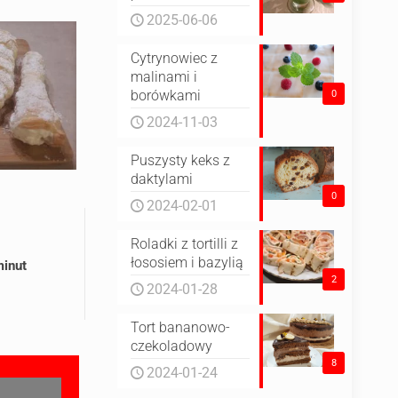
2025-06-06
Cytrynowiec z
malinami i
borówkami
0
2024-11-03
Puszysty keks z
daktylami
0
2024-02-01
Roladki z tortilli z
łososiem i bazylią
minut
2
2024-01-28
Tort bananowo-
czekoladowy
8
2024-01-24