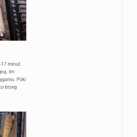
-17 minut.
gną. Im
iąganiu. Póki
ko brzeg