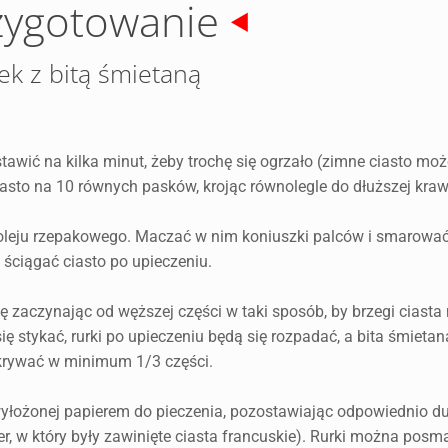
zygotowanie
ek z bitą śmietaną
stawić na kilka minut, żeby trochę się ogrzało (zimne ciasto mo
ciasto na 10 równych pasków, krojąc równolegle do dłuższej kraw
oleju rzepakowego. Maczać w nim koniuszki palców i smarować
 ściągać ciasto po upieczeniu.
 zaczynając od węższej części w taki sposób, by brzegi ciasta
się stykać, rurki po upieczeniu będą się rozpadać, a bita śmieta
okrywać w minimum 1/3 części.
wyłożonej papierem do pieczenia, pozostawiając odpowiednio d
, w który były zawinięte ciasta francuskie). Rurki można pos