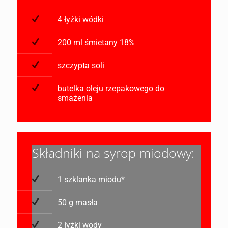
4 łyżki wódki
200 ml śmietany 18%
szczypta soli
butelka oleju rzepakowego do
smażenia
Składniki na syrop miodowy:
1 szklanka miodu*
50 g masła
2 łyżki wody