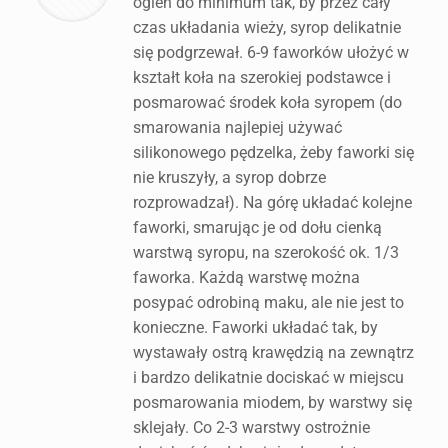
ogień do minimum tak, by przez cały
czas układania wieży, syrop delikatnie
się podgrzewał. 6-9 faworków ułożyć w
kształt koła na szerokiej podstawce i
posmarować środek koła syropem (do
smarowania najlepiej używać
silikonowego pędzelka, żeby faworki się
nie kruszyły, a syrop dobrze
rozprowadzał). Na górę układać kolejne
faworki, smarując je od dołu cienką
warstwą syropu, na szerokość ok. 1/3
faworka. Każdą warstwę można
posypać odrobiną maku, ale nie jest to
konieczne. Faworki układać tak, by
wystawały ostrą krawędzią na zewnątrz
i bardzo delikatnie dociskać w miejscu
posmarowania miodem, by warstwy się
sklejały. Co 2-3 warstwy ostrożnie