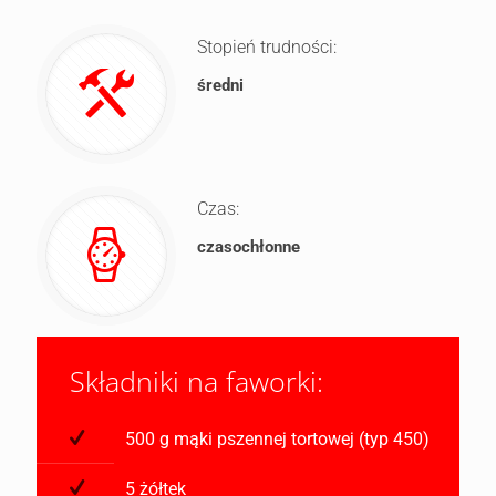
Stopień trudności:
średni
Czas:
czasochłonne
Składniki na faworki:
500 g mąki pszennej tortowej (typ 450)
5 żółtek