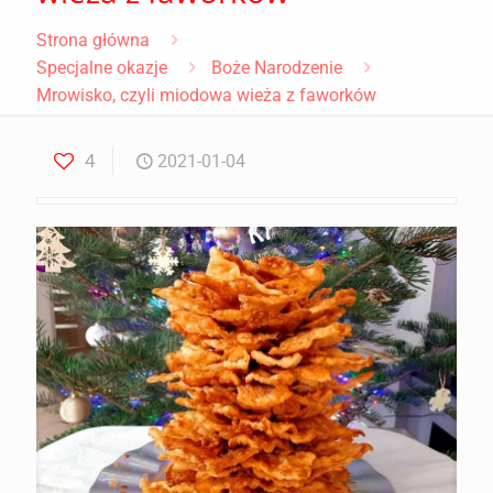
Strona główna
Specjalne okazje
Boże Narodzenie
Mrowisko, czyli miodowa wieża z faworków
4
2021-01-04