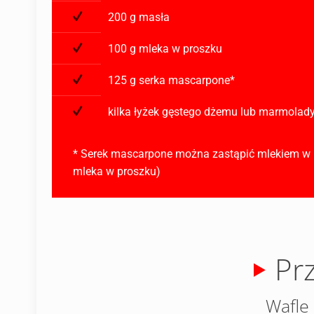
200 g masła
100 g mleka w proszku
125 g serka mascarpone*
kilka łyżek gęstego dżemu lub marmolad
* Serek mascarpone można zastąpić mlekiem w pr
mleka w proszku)
Pr
Wafle