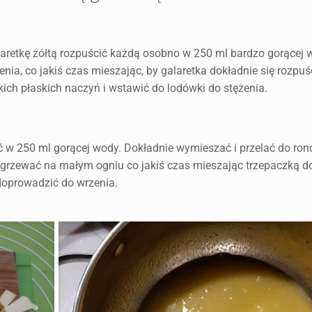
alaretkę żółtą rozpuścić każdą osobno w 250 ml bardzo gorącej
nia, co jakiś czas mieszając, by galaretka dokładnie się rozpuśc
kich płaskich naczyń i wstawić do lodówki do stężenia.
cić w 250 ml gorącej wody. Dokładnie wymieszać i przelać do ro
grzewać na małym ogniu co jakiś czas mieszając trzepaczką d
doprowadzić do wrzenia.