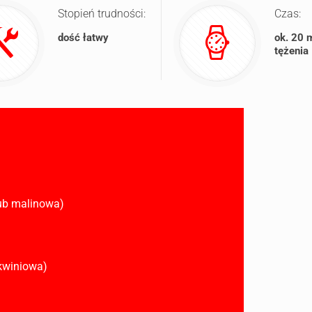
Stopień trudności:
Czas:
dość łatwy
ok. 20 
tężenia
lub malinowa)
skwiniowa)