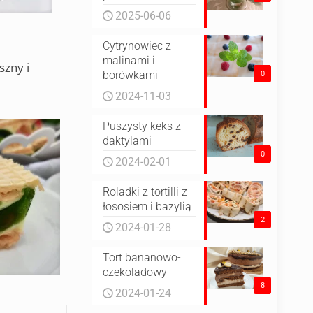
2025-06-06
Cytrynowiec z
malinami i
szny i
borówkami
0
2024-11-03
Puszysty keks z
daktylami
0
2024-02-01
Roladki z tortilli z
łososiem i bazylią
2
2024-01-28
Tort bananowo-
czekoladowy
8
2024-01-24