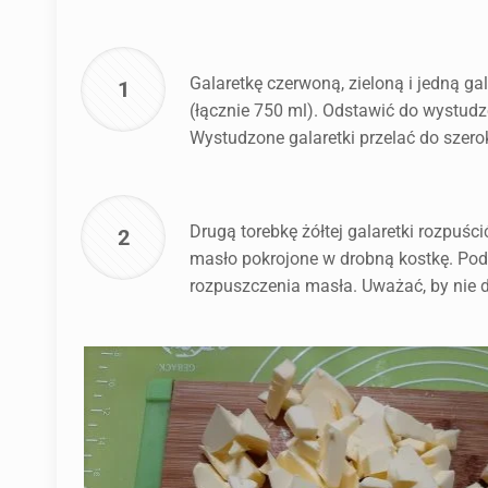
Galaretkę czerwoną, zieloną i jedną g
1
(łącznie 750 ml). Odstawić do wystudze
Wystudzone galaretki przelać do szero
Drugą torebkę żółtej galaretki rozpuś
2
masło pokrojone w drobną kostkę. Pod
rozpuszczenia masła. Uważać, by nie 