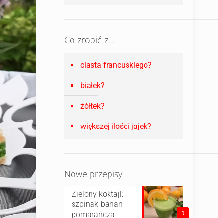
Co zrobić z…
ciasta francuskiego?
białek?
żółtek?
większej ilości jajek?
Nowe przepisy
Zielony koktajl:
szpinak-banan-
pomarańcza
0