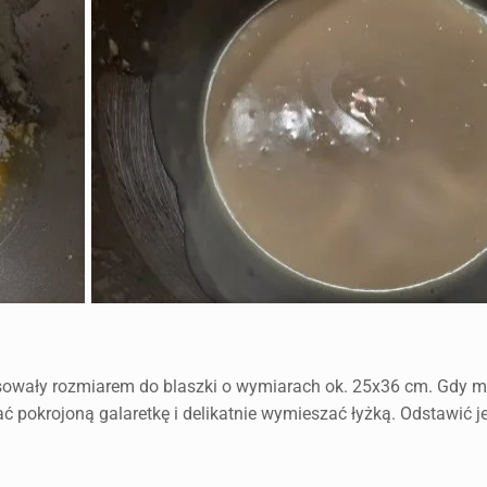
sowały rozmiarem do blaszki o wymiarach ok. 25x36 cm. Gdy m
ć pokrojoną galaretkę i delikatnie wymieszać łyżką. Odstawić j