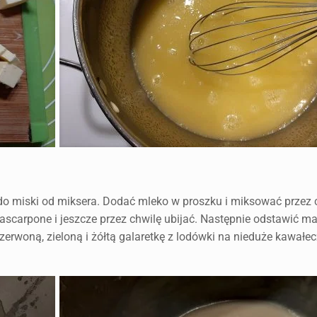
 do miski od miksera. Dodać mleko w proszku i miksować przez 
scarpone i jeszcze przez chwilę ubijać. Następnie odstawić ma
zerwoną, zieloną i żółtą galaretkę z lodówki na nieduże kawałec