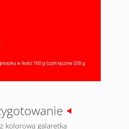
y
oszku w ilości 100 g (czyli łącznie 200 g
zygotowanie
 z kolorową galaretką