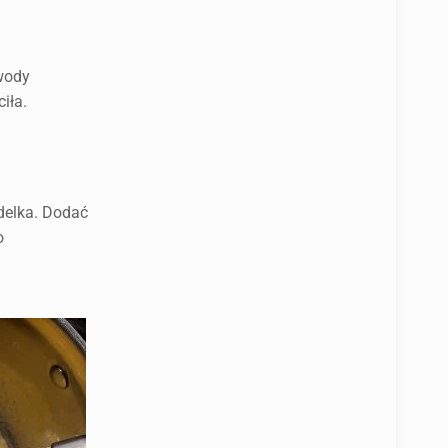
 wody
iła.
ndelka. Dodać
o