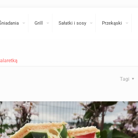
Śniadania
Grill
Sałatki i sosy
Przekąski
alaretką
Tagi