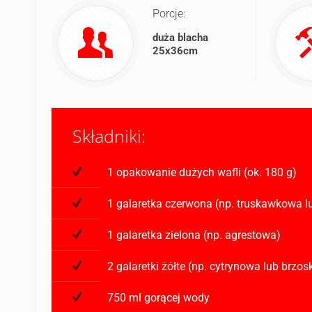
Porcje:
duża blacha
25x36cm
Składniki:
1 opakowanie dużych wafli (ok. 180 g)
1 galaretka czerwona (np. truskawkowa 
1 galaretka zielona (np. agrestowa)
2 galaretki żółte (np. cytrynowa lub brzo
750 ml gorącej wody