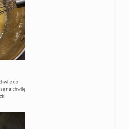
chwilę do
sę na chwilę
zki.