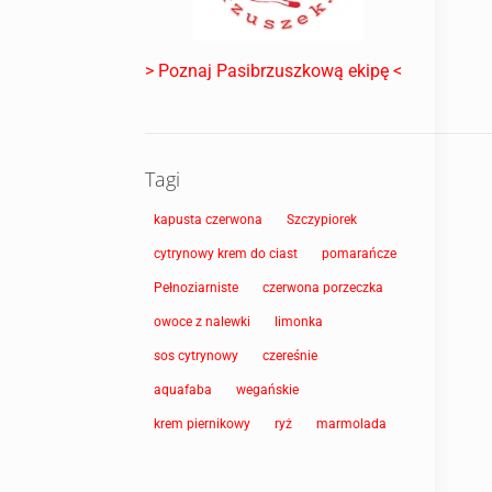
> Poznaj Pasibrzuszkową ekipę <
Tagi
kapusta czerwona
Szczypiorek
cytrynowy krem do ciast
pomarańcze
Pełnoziarniste
czerwona porzeczka
owoce z nalewki
limonka
sos cytrynowy
czereśnie
aquafaba
wegańskie
krem piernikowy
ryż
marmolada