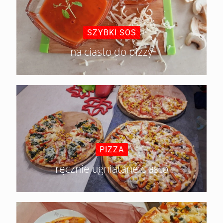
SZYBKI SOS
na ciasto do pizzy
PIZZA
ręcznie ugniatane ciasto