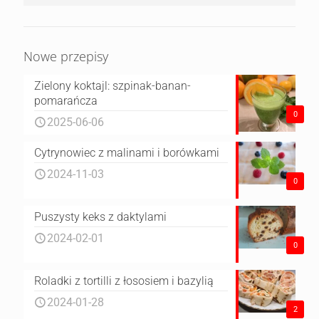
Nowe przepisy
Zielony koktajl: szpinak-banan-
pomarańcza
0
2025-06-06
Cytrynowiec z malinami i borówkami
2024-11-03
0
Puszysty keks z daktylami
2024-02-01
0
Roladki z tortilli z łososiem i bazylią
2024-01-28
2