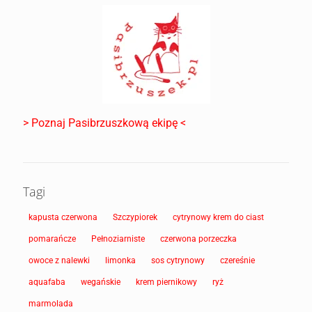
> Poznaj Pasibrzuszkową ekipę <
Tagi
kapusta czerwona
Szczypiorek
cytrynowy krem do ciast
pomarańcze
Pełnoziarniste
czerwona porzeczka
owoce z nalewki
limonka
sos cytrynowy
czereśnie
aquafaba
wegańskie
krem piernikowy
ryż
marmolada