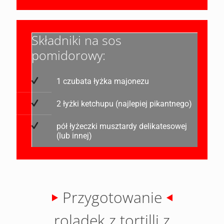
Składniki na sos
pomidorowy:
1 czubata łyżka majonezu
2 łyżki ketchupu (najlepiej pikantnego)
pół łyżeczki musztardy delikatesowej
(lub innej)
Przygotowanie
roladek z tortilli z