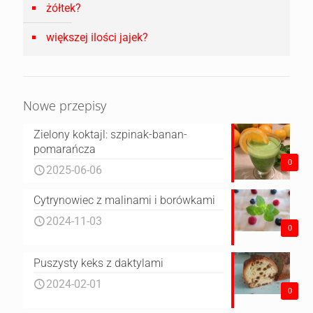
żółtek?
większej ilości jajek?
Nowe przepisy
Zielony koktajl: szpinak-banan-
pomarańcza
0
2025-06-06
Cytrynowiec z malinami i borówkami
2024-11-03
0
Puszysty keks z daktylami
2024-02-01
0