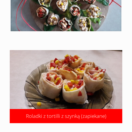
Roladki z tortilli z szynką (zapiekane)