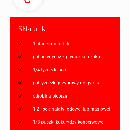
Składniki:
1 placek do tortilli
pół pojedynczej piersi z kurczaka
1/4 łyżeczki soli
pół łyżeczki przyprawy do gyrosa
odrobina pieprzu
1-2 liście sałaty lodowej lub masłowej
1/3 puszki kukurydzy konserwowej