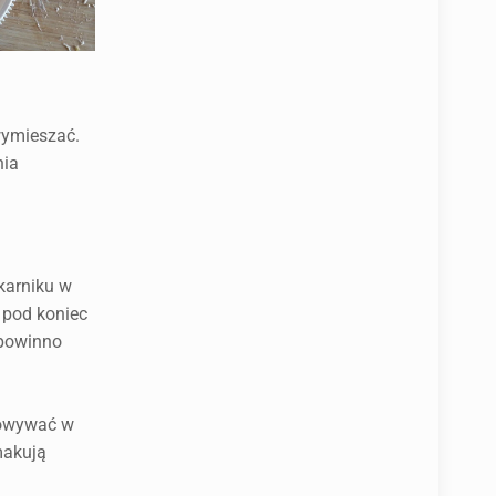
wymieszać.
nia
karniku w
a pod koniec
 powinno
chowywać w
makują