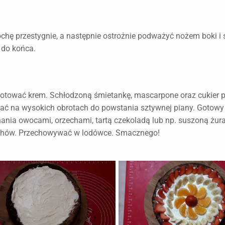
ochę przestygnie, a następnie ostrożnie podważyć nożem boki i 
 do końca.
ygotować krem. Schłodzoną śmietankę, mascarpone oraz cukier 
ijać na wysokich obrotach do powstania sztywnej piany. Gotowy
ania owocami, orzechami, tartą czekoladą lub np. suszoną żur
echów. Przechowywać w lodówce. Smacznego!