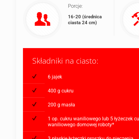
Porcje:
16-20 (średnica
ciasta 24 cm)
Składniki na ciasto:
6 jajek
400 g cukru
200 g masła
1 op. cukru waniliowego lub 5 łyżeczek c
waniliowego domowej roboty*
3 płaskie łyżeczki proszku do pieczenia