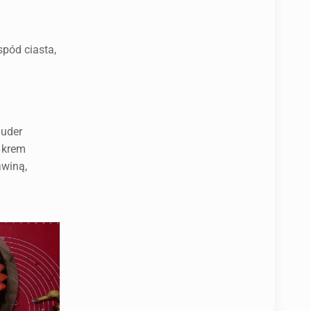
spód ciasta,
puder
 krem
awiną,