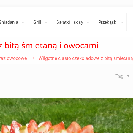
Śniadania
Grill
Sałatki i sosy
Przekąski
z bitą śmietaną i owocami
oraz owocowe
Wilgotne ciasto czekoladowe z bitą śmietan
Tagi