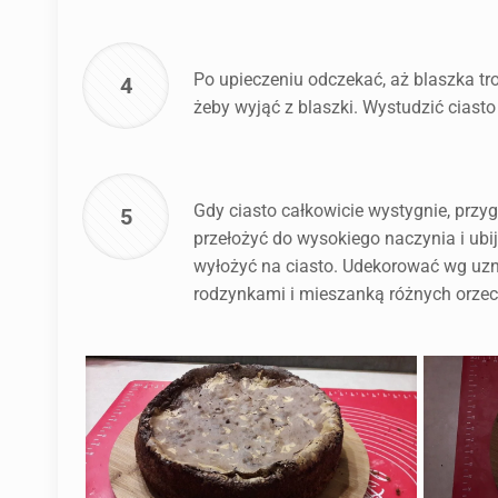
Po upieczeniu odczekać, aż blaszka tr
4
żeby wyjąć z blaszki. Wystudzić ciasto
Gdy ciasto całkowicie wystygnie, prz
5
przełożyć do wysokiego naczynia i ub
wyłożyć na ciasto. Udekorować wg uzn
rodzynkami i mieszanką różnych orz