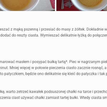
eszać z mąką pszenną i przesiać do masy z żółtek. Dokładnie 
 dodać do reszty ciasta. Wymieszać delikatnie łyżką do połącze
smarować masłem i posypać bułką tartą*. Piec w nagrzanym pie
inut. Mniej więcej w połowie pieczenia ciasto zacznie rosnąć, 
to patyczkiem, będzie ono delikatnie się kleić do patyczka i tak
kę, warto zetrzeć kawałek podsuszonej chałki na tarce i prze
zenia ciast używać chałki zamiast tartej bułki. Wtedy ciasta s