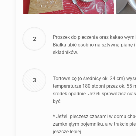
Proszek do pieczenia oraz kakao wymi
2
Białka ubić osobno na sztywną pianę i
składników.
Tortownicę (o średnicy ok. 24 cm) wy
3
temperaturze 180 stopni przez ok. 55 m
środek opadnie. Jeżeli sprawdzisz cias
być.
* Jeżeli pieczesz czasami w domu chał
zamkniętym pojemniku, a w trakcie piec
jeszcze lepiej.