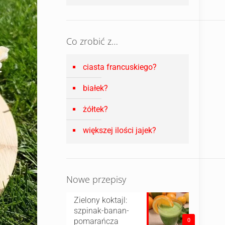
Co zrobić z…
ciasta francuskiego?
białek?
żółtek?
większej ilości jajek?
Nowe przepisy
Zielony koktajl:
szpinak-banan-
pomarańcza
0