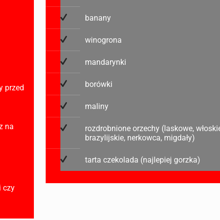
banany
winogrona
mandarynki
borówki
y przed
maliny
z na
rozdrobnione orzechy (laskowe, włoski
brazylijskie, nerkowca, migdały)
tarta czekolada (najlepiej gorzka)
 czy