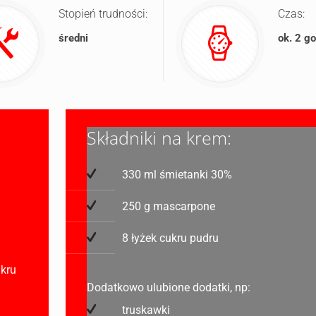
Stopień trudności:
Czas:
średni
ok. 2 g
Składniki na krem:
330 ml śmietanki 30%
250 g mascarpone
8 łyżek cukru pudru
ukru
Dodatkowo ulubione dodatki, np:
truskawki