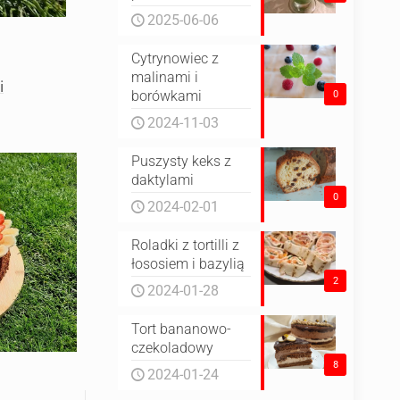
2025-06-06
Cytrynowiec z
malinami i
i
borówkami
0
2024-11-03
Puszysty keks z
daktylami
0
2024-02-01
Roladki z tortilli z
łososiem i bazylią
2
2024-01-28
Tort bananowo-
czekoladowy
8
2024-01-24