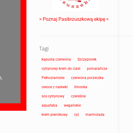
> Poznaj Pasibrzuszkową ekipę <
Tagi
kapusta czerwona
Szczypiorek
cytrynowy krem do ciast
pomarańcze
e,
Pełnoziarniste
czerwona porzeczka
owoce z nalewki
limonka
sos cytrynowy
czereśnie
aquafaba
wegańskie
krem piernikowy
ryż
marmolada