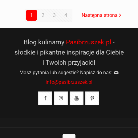
1
2
3
4
Następna strona
Blog kulinarny
Pasibrzuszek.pl
-
słodkie i pikantne inspiracje dla Ciebie
i Twoich przyjaciół
Masz pytania lub sugestie? Napisz do nas:
info@pasibrzuszek.pl