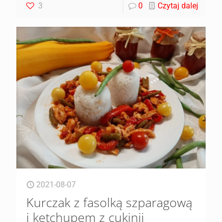
3
0
Czytaj dalej
2021-08-07
Kurczak z fasolką szparagową
i ketchupem z cukinii