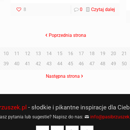
8
0
Czytaj dalej
Poprzednia strona
10
11
12
13
14
15
16
17
18
19
20
21
39
40
41
42
43
44
45
46
47
48
49
50
Następna strona
rzuszek.pl
- słodkie i pikantne inspiracje dla Cieb
sz pytania lub sugestie? Napisz do nas:
info@pasibrzuszek.