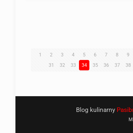
1
2
3
4
5
6
7
8
9
31
32
33
34
35
36
37
38
Blog kulinarny
Pasib
Ma