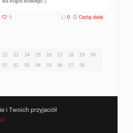
dla kogoś bliskiego :)
9
0
Czytaj dalej
22
23
24
25
26
27
28
29
30
51
52
53
54
55
56
57
58
ie i Twoich przyjaciół
pl