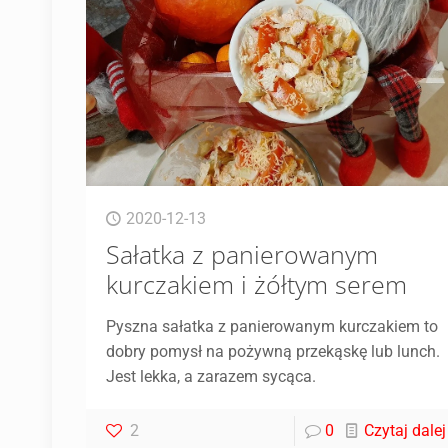
2020-12-13
Sałatka z panierowanym
kurczakiem i żółtym serem
Pyszna sałatka z panierowanym kurczakiem to
dobry pomysł na pożywną przekąskę lub lunch.
Jest lekka, a zarazem sycąca.
2
0
Czytaj dalej