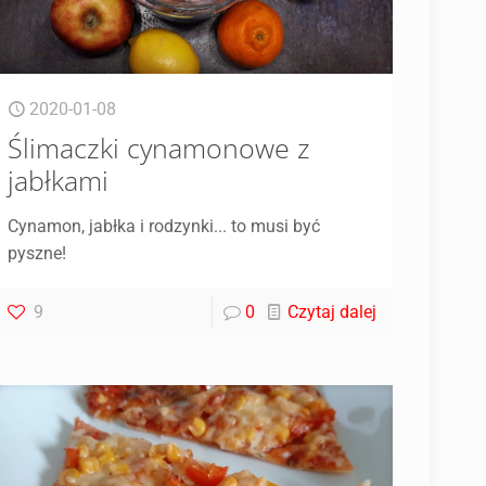
2020-01-08
Ślimaczki cynamonowe z
jabłkami
Cynamon, jabłka i rodzynki... to musi być
pyszne!
9
0
Czytaj dalej