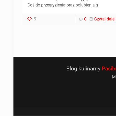
Coś do przegryzienia oraz polubienia ;)
5
0
Czytaj dalej
Blog kulinarny
Pasib
Ma