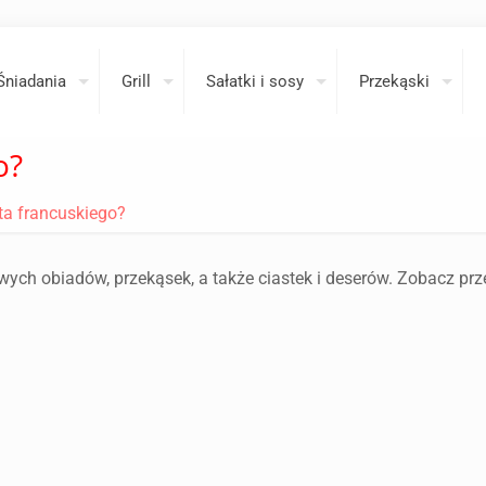
Śniadania
Grill
Sałatki i sosy
Przekąski
o?
sta francuskiego?
ych obiadów, przekąsek, a także ciastek i deserów. Zobacz prz